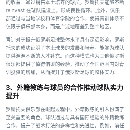
的收益。通过销售本土培养的球员，罗斯托夫能够不断
reinvest 在球队建设上，形成良性循环。此外，俱乐
部通过与当地学校和体育学院的合作，使得青训体系不
仅限于俱乐部本身，而是广泛地覆盖到整个地区。
青训对于提升俄罗斯足球整体水平具有深远影响。罗斯
托夫的成功证明了本土球员的发展和培养，能够为球队
提供源源不断的人才补充。而这种模式也为其他俄罗斯
俱乐部提供了值得借鉴的经验，推动了全国范围内对青
训投资的增加，从而提升了俄罗斯足球的整体实力。
3、外籍教练与球员的合作推动球队实力
提升
罗斯托夫俱乐部在崛起过程中，外籍教练的引入扮演了
至关重要的角色。球队通过与具有国际经验的外籍教练
合作，提升了战术打法的多样性和先进性。例如，前任