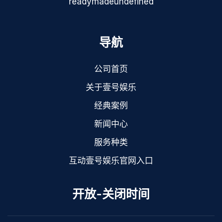
readymadeundefined
导航
公司首页
关于壹号娱乐
经典案例
新闻中心
服务种类
互动壹号娱乐官网入口
开放-关闭时间