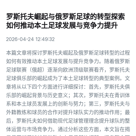
罗斯托夫崛起与俄罗斯足球的转型探索
如何推动本土足球发展与竞争力提升
2026-04-24 12:49:32
本篇文章将探讨罗斯托夫崛起及俄罗斯足球转型的过程
如何有效推动本土足球发展与提升竞争力。随着俄罗斯
足球联赛（俄超）逐渐向欧洲顶级联赛看齐，罗斯托夫
足球俱乐部的崛起成为了本土足球转型的典型案例。文
章将从以下四个方面进行详细探讨：首先，罗斯托夫俱
乐部的崛起背景与历史意义；其次，罗斯托夫在青训体
系和本土球员发展上的创新与努力；第三，罗斯托夫与
外籍教练和球员的合作对提升球队实力的推动作用；最
后，罗斯托夫如何借助现代足球管理理念提升球队的整
体运营与市场竞争力。通过分析这些方面，本文旨在揭