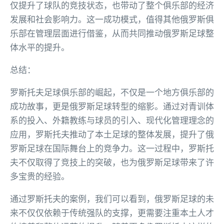
仅提升了球队的竞技状态，也带动了整个俱乐部的经济
发展和社会影响力。这一成功模式，值得其他俄罗斯俱
乐部在管理层面进行借鉴，从而共同推动俄罗斯足球整
体水平的提升。
总结：
罗斯托夫足球俱乐部的崛起，不仅是一个地方俱乐部的
成功故事，更是俄罗斯足球转型的缩影。通过对青训体
系的投入、外籍教练与球员的引入、现代化管理理念的
应用，罗斯托夫推动了本土足球的整体发展，提升了俄
罗斯足球在国际舞台上的竞争力。这一过程中，罗斯托
夫不仅取得了竞技上的突破，也为俄罗斯足球带来了许
多宝贵的经验。
通过罗斯托夫的案例，我们可以看到，俄罗斯足球的未
来不仅仅依赖于传统强队的支撑，更需要注重本土人才