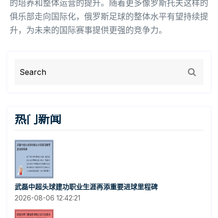
的培养和整体运营的提升。随着更多像罗斯托夫这样的
俱乐部走向国际化，俄罗斯足球的整体水平有望持续提
升，为未来的国际赛事提供更强的竞争力。
热门新闻
武磊中超头球建功职业生涯再添重要进球里程碑
2026-08-06 12:42:21