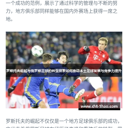
一个成功的范例，展示了通过科学的管理与不断的努
力，地方俱乐部同样能够在国内外赛场上获得一席之
地。
罗斯托夫的崛起不仅仅是一个地方足球俱乐部的成功，