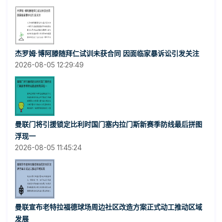
杰罗姆·博阿滕随拜仁试训未获合同 因面临家暴诉讼引发关注
2026-08-05 12:29:49
曼联门将引援锁定比利时国门塞内拉门斯新赛季防线最后拼图
浮现一
2026-08-05 11:45:24
曼联宣布老特拉福德球场周边社区改造方案正式动工推动区域
发展