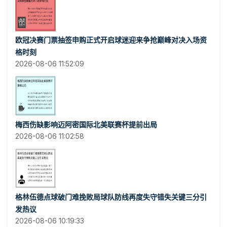
欧冠决赛门票抽签申购正式开启球迷迎来争抢巅峰对决入场资
格时刻
2026-08-06 11:52:09
梅西伤缺影响迈阿密国际北美联赛杯提前出局
2026-08-06 11:02:58
格林伍德点球破门难挽败局球队防线再度失守错失关键三分引
发热议
2026-08-06 10:19:33