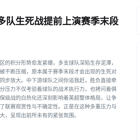
多队生死战提前上演赛季末段
区的积分形势愈发紧绷，多支球队深陷生存泥潭，
被不断压缩，原本属于赛季末段才会出现的生死对
同步放大。中下游球队之间你追我赶，胜负直接牵
分压力不仅考验着球队的战术执行力，也拷问着俱
保级战的白热化还深刻影响着英超整体格局，让争
了联赛观赏性与不确定性。正是在这种多重压力与
大，呈现出前所未有的紧张氛围。