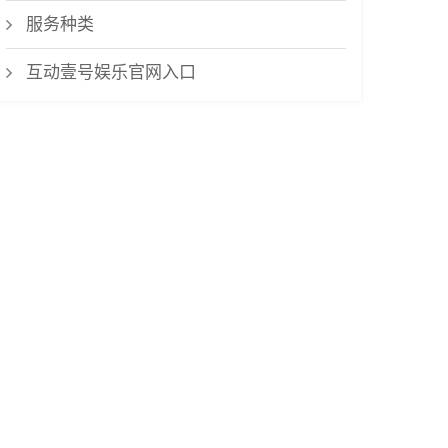
服务种类
互动壹号娱乐官网入口