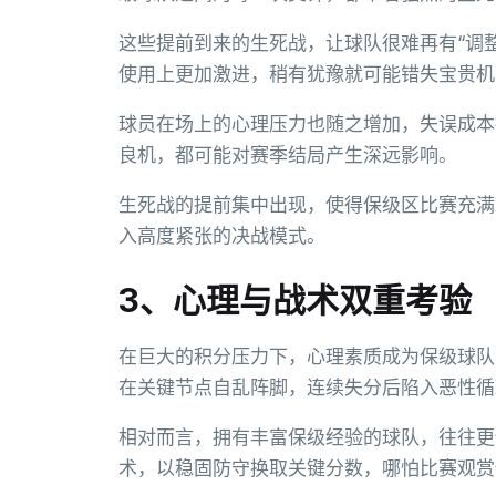
这些提前到来的生死战，让球队很难再有“调
使用上更加激进，稍有犹豫就可能错失宝贵机
球员在场上的心理压力也随之增加，失误成本
良机，都可能对赛季结局产生深远影响。
生死战的提前集中出现，使得保级区比赛充满
入高度紧张的决战模式。
3、心理与战术双重考验
在巨大的积分压力下，心理素质成为保级球队
在关键节点自乱阵脚，连续失分后陷入恶性循
相对而言，拥有丰富保级经验的球队，往往更
术，以稳固防守换取关键分数，哪怕比赛观赏