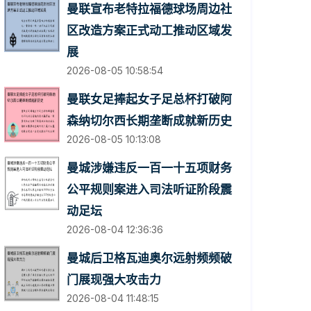
曼联宣布老特拉福德球场周边社
区改造方案正式动工推动区域发
展
2026-08-05 10:58:54
曼联女足捧起女子足总杯打破阿
森纳切尔西长期垄断成就新历史
2026-08-05 10:13:08
曼城涉嫌违反一百一十五项财务
公平规则案进入司法听证阶段震
动足坛
2026-08-04 12:36:36
曼城后卫格瓦迪奥尔远射频频破
门展现强大攻击力
2026-08-04 11:48:15