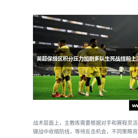
战术层面上，主教练需要根据对手和赛程灵活
键战中收缩防线，等待反击机会，不同策略背