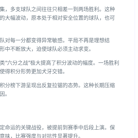
集，多支球队之间往往只相差一到两场胜利。这种
的大幅波动，原本处于相对安全位置的球队，也可
队对每一分都变得异常敏感。平局不再是理想结
形中不断放大，迫使球队必须主动求变。
类“六分之战”极大提高了积分波动的幅度。一场胜利
使得积分形势更加犬牙交错。
积分榜下游呈现出反复拉锯的态势。这种长期压缩
因。
定命运的关键战役，被提前到赛季中后段上演。保
意味，比赛强度与对抗性显著提升。