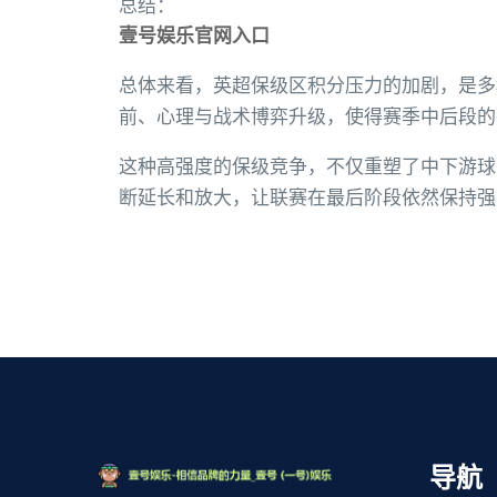
总结：
壹号娱乐官网入口
总体来看，英超保级区积分压力的加剧，是多
前、心理与战术博弈升级，使得赛季中后段的
这种高强度的保级竞争，不仅重塑了中下游球
断延长和放大，让联赛在最后阶段依然保持强
导航