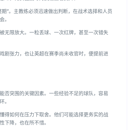
整期”。主教练必须迅速做出判断，在战术选择和人员
会。
被无限放大。一粒丢球、一次红牌，甚至一次错失
戏剧张力，也让英超在赛季尚未收官时，便提前进
能否突围的关键因素。一些经验不足的球队，容易
环。
懂得如何在压力下取舍。他们可能选择更务实的战
性下降，也在所不惜。