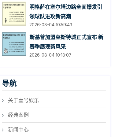
明格萨在塞尔塔边路全面爆发引
领球队进攻新高潮
2026-08-04 10:59:43
斯基普加盟莱斯特城正式宣布 新
赛季展现新风采
2026-08-04 10:18:07
导航
关于壹号娱乐
经典案例
新闻中心