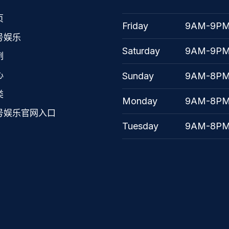
页
Friday
9AM-9P
号娱乐
Saturday
9AM-9P
例
心
Sunday
9AM-8P
类
Monday
9AM-8P
号娱乐官网入口
Tuesday
9AM-8P