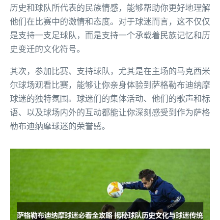
历史和球队所代表的民族情感，能够帮助你更好地理解
他们在比赛中的激情和态度。对于球迷而言，这不仅仅
是支持一支足球队，而是支持一个承载着民族记忆和历
史变迁的文化符号。
其次，参加比赛、支持球队，尤其是在主场的马克西米
尔球场观看比赛，能够让你亲身体验到萨格勒布迪纳摩
球迷的独特氛围。球迷们的集体活动、他们的歌声和标
语、以及球场内外的互动都能让你深刻感受到作为萨格
勒布迪纳摩球迷的荣誉感。