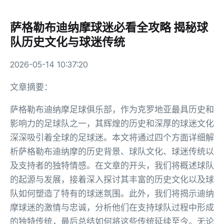
萨格勒布迪纳摩球迷必看全攻略 揭秘球
队历史文化与球迷传统
2026-05-14 10:37:20
文章摘要：
萨格勒布迪纳摩足球俱乐部，作为克罗地亚最具历史和
影响力的足球队之一，其辉煌的历史和深厚的球迷文化
深深吸引着全球的足球迷。本文将通过四个方面详细解
析萨格勒布迪纳摩的历史背景、球队文化、球迷传统以
及支持者的独特情感。在文章的开头，我们将概述球队
的起源与发展，接着深入探讨其丰富的历史文化以及球
队如何塑造了特有的球迷氛围。此外，我们将揭示迪纳
摩球迷的激情与忠诚，分析他们在支持球队过程中形成
的独特传统，最后总结如何将这些传统延续至今。无论