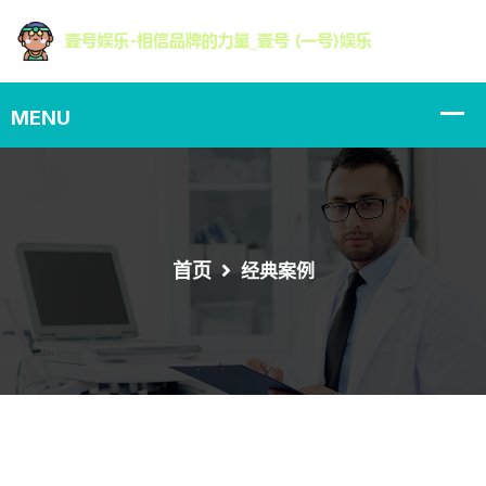
首页
经典案例