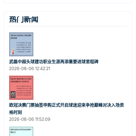
热门新闻
武磊中超头球建功职业生涯再添重要进球里程碑
2026-08-06 12:42:21
欧冠决赛门票抽签申购正式开启球迷迎来争抢巅峰对决入场资
格时刻
2026-08-06 11:52:09