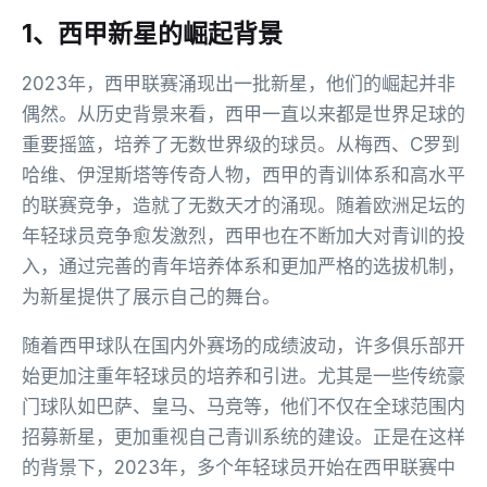
1、西甲新星的崛起背景
2023年，西甲联赛涌现出一批新星，他们的崛起并非
偶然。从历史背景来看，西甲一直以来都是世界足球的
重要摇篮，培养了无数世界级的球员。从梅西、C罗到
哈维、伊涅斯塔等传奇人物，西甲的青训体系和高水平
的联赛竞争，造就了无数天才的涌现。随着欧洲足坛的
年轻球员竞争愈发激烈，西甲也在不断加大对青训的投
入，通过完善的青年培养体系和更加严格的选拔机制，
为新星提供了展示自己的舞台。
随着西甲球队在国内外赛场的成绩波动，许多俱乐部开
始更加注重年轻球员的培养和引进。尤其是一些传统豪
门球队如巴萨、皇马、马竞等，他们不仅在全球范围内
招募新星，更加重视自己青训系统的建设。正是在这样
的背景下，2023年，多个年轻球员开始在西甲联赛中