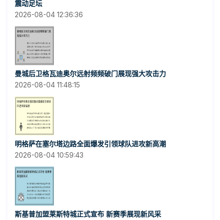
震动足坛
2026-08-04 12:36:36
曼城后卫格瓦迪奥尔远射频频破门展现强大攻击力
2026-08-04 11:48:15
明格萨在塞尔塔边路全面爆发引领球队进攻新高潮
2026-08-04 10:59:43
斯基普加盟莱斯特城正式宣布 新赛季展现新风采