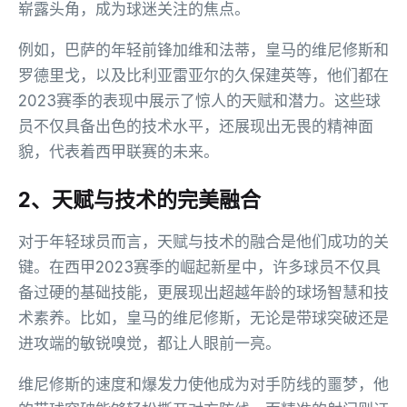
崭露头角，成为球迷关注的焦点。
例如，巴萨的年轻前锋加维和法蒂，皇马的维尼修斯和
罗德里戈，以及比利亚雷亚尔的久保建英等，他们都在
2023赛季的表现中展示了惊人的天赋和潜力。这些球
员不仅具备出色的技术水平，还展现出无畏的精神面
貌，代表着西甲联赛的未来。
2、天赋与技术的完美融合
对于年轻球员而言，天赋与技术的融合是他们成功的关
键。在西甲2023赛季的崛起新星中，许多球员不仅具
备过硬的基础技能，更展现出超越年龄的球场智慧和技
术素养。比如，皇马的维尼修斯，无论是带球突破还是
进攻端的敏锐嗅觉，都让人眼前一亮。
维尼修斯的速度和爆发力使他成为对手防线的噩梦，他