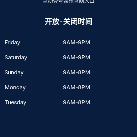
互动壹号娱乐官网入口
开放-关闭时间
Friday
9AM-9PM
Saturday
9AM-9PM
Sunday
9AM-8PM
Monday
9AM-8PM
Tuesday
9AM-8PM