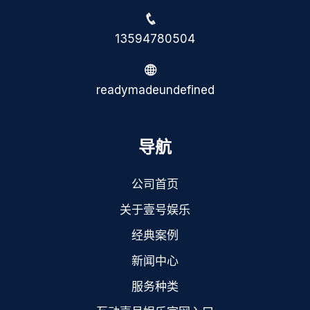
13594780504
readymadeundefined
导航
公司首页
关于壹号娱乐
经典案例
新闻中心
服务种类