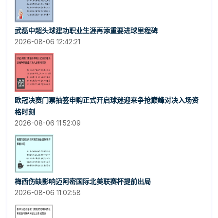
武磊中超头球建功职业生涯再添重要进球里程碑
2026-08-06 12:42:21
欧冠决赛门票抽签申购正式开启球迷迎来争抢巅峰对决入场资
格时刻
2026-08-06 11:52:09
梅西伤缺影响迈阿密国际北美联赛杯提前出局
2026-08-06 11:02:58