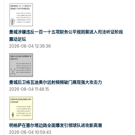
曼城涉嫌违反一百一十五项财务公平规则案进入司法听证阶段
震动足坛
2026-08-04 12:36:36
曼城后卫格瓦迪奥尔远射频频破门展现强大攻击力
2026-08-04 11:48:15
明格萨在塞尔塔边路全面爆发引领球队进攻新高潮
2026-08-04 10:59:43