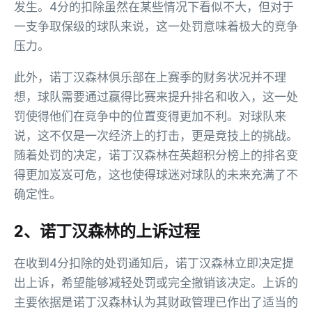
发生。4分的扣除虽然在某些情况下看似不大，但对于
一支争取保级的球队来说，这一处罚意味着极大的竞争
压力。
此外，诺丁汉森林俱乐部在上赛季的财务状况并不理
想，球队需要通过赢得比赛来提升排名和收入，这一处
罚使得他们在竞争中的位置变得更加不利。对球队来
说，这不仅是一次经济上的打击，更是竞技上的挑战。
随着处罚的决定，诺丁汉森林在英超积分榜上的排名变
得更加岌岌可危，这也使得球迷对球队的未来充满了不
确定性。
2、诺丁汉森林的上诉过程
在收到4分扣除的处罚通知后，诺丁汉森林立即决定提
出上诉，希望能够减轻处罚或完全撤销该决定。上诉的
主要依据是诺丁汉森林认为其财政管理已作出了适当的