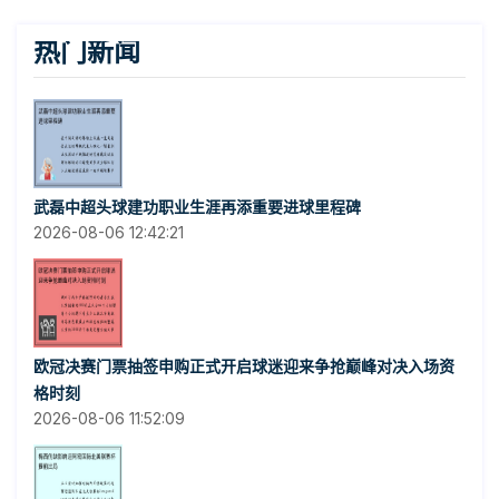
热门新闻
武磊中超头球建功职业生涯再添重要进球里程碑
2026-08-06 12:42:21
欧冠决赛门票抽签申购正式开启球迷迎来争抢巅峰对决入场资
格时刻
2026-08-06 11:52:09