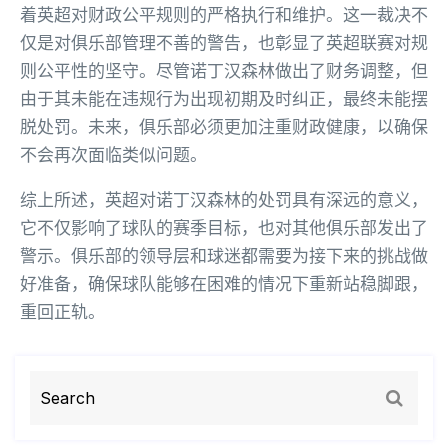
着英超对财政公平规则的严格执行和维护。这一裁决不
仅是对俱乐部管理不善的警告，也彰显了英超联赛对规
则公平性的坚守。尽管诺丁汉森林做出了财务调整，但
由于其未能在违规行为出现初期及时纠正，最终未能摆
脱处罚。未来，俱乐部必须更加注重财政健康，以确保
不会再次面临类似问题。
综上所述，英超对诺丁汉森林的处罚具有深远的意义，
它不仅影响了球队的赛季目标，也对其他俱乐部发出了
警示。俱乐部的领导层和球迷都需要为接下来的挑战做
好准备，确保球队能够在困难的情况下重新站稳脚跟，
重回正轨。