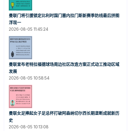
曼联门将引援锁定比利时国门塞内拉门斯新赛季防线最后拼图
浮现一
2026-08-05 11:45:24
曼联宣布老特拉福德球场周边社区改造方案正式动工推动区域
发展
2026-08-05 10:58:54
曼联女足捧起女子足总杯打破阿森纳切尔西长期垄断成就新历
史
2026-08-05 10:13:08