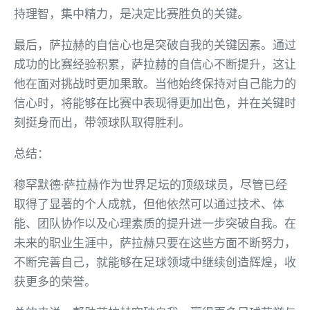
持理智，集中精力，是决定比赛胜负的关键。
最后，萨拉赫的自信心也是突破自我的关键因素。通过
成功的比赛经验积累，萨拉赫的自信心不断提升，这让
他在面对挑战时更加果敢。当他始终保持对自己能力的
信心时，将能够在比赛中表现得更加出色，并在关键时
刻挺身而出，带领球队取得胜利。
总结：
穆罕默德·萨拉赫作为世界足坛的顶级球员，尽管已经
取得了显著的个人成就，但他依然可以通过技术、体
能、团队协作以及心理素质的提升进一步突破自我。在
未来的职业生涯中，萨拉赫只要在这些方面不断努力，
不断完善自己，就能够在足球领域中继续创造辉煌，收
获更多的荣誉。