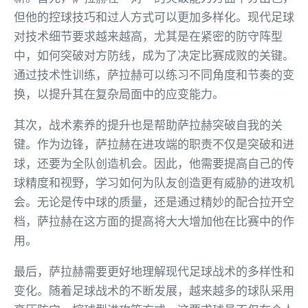
但他的控球技巧和过人方式可以更加多样化。现代足球
对技术细节要求越来越高，尤其是在紧密的防守阵型
中，如何突破对方防线，成为了决定比赛成败的关键。
通过技术性训练，萨拉赫可以练习不同角度和节奏的变
换，以提升其在复杂局面中的应变能力。
其次，战术素养的提升也是帮助萨拉赫突破自我的关
键。作为边锋，萨拉赫在进攻端的职责不仅是突破和进
球，还要为全队创造机会。因此，他需要提高自己的传
球精度和视野，学习如何为队友创造更有威胁的进攻机
会。无论是传中球的质量，还是通过精妙的配合拉开空
档，萨拉赫在这方面的提高将大大增加他在比赛中的作
用。
最后，萨拉赫需要更好地理解现代足球战术的多样性和
变化。随着足球战术的不断发展，越来越多的球队采用