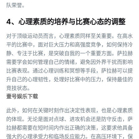
队荣誉。
4、心理素质的培养与比赛心态的调整
对于顶级运动员而言，心理素质同样至关重要。在高水
平的比赛中，面对巨大压力和高强度竞争，如何保持冷
静、专注于比赛，是突破自我的一个重要方面。萨拉赫
需要学会如何管理自己的情绪，避免因外界干扰而影响
比赛表现。通过心理训练和冥想等手段，萨拉赫可以提
升自己的心理韧性，处理好比赛中的压力，保持最佳的
竞技状态。
壹号娱乐下载
此外，如何在关键时刻作出决定性表现，也是心理素质
的体现。无论是面对点球、进攻机会还是防守反击，萨
拉赫都需要在短时间内作出正确的决策，这要求他具备
强大的心理承受力和临场反应能力。在高压环境下，保