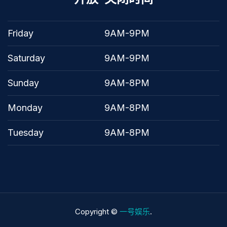
Friday
9AM-9PM
Saturday
9AM-9PM
Sunday
9AM-8PM
Monday
9AM-8PM
Tuesday
9AM-8PM
Copyright ©
一号娱乐
.