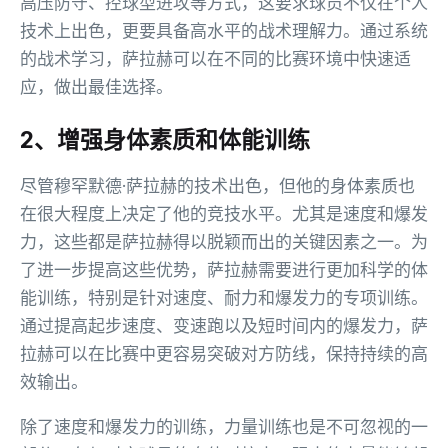
高压防守、控球型进攻等方式，这要求球员不仅在个人
技术上出色，更要具备高水平的战术理解力。通过系统
的战术学习，萨拉赫可以在不同的比赛环境中快速适
应，做出最佳选择。
2、增强身体素质和体能训练
尽管穆罕默德·萨拉赫的技术出色，但他的身体素质也
在很大程度上决定了他的竞技水平。尤其是速度和爆发
力，这些都是萨拉赫得以脱颖而出的关键因素之一。为
了进一步提高这些优势，萨拉赫需要进行更加科学的体
能训练，特别是针对速度、耐力和爆发力的专项训练。
通过提高起步速度、变速跑以及短时间内的爆发力，萨
拉赫可以在比赛中更容易突破对方防线，保持持续的高
效输出。
除了速度和爆发力的训练，力量训练也是不可忽视的一