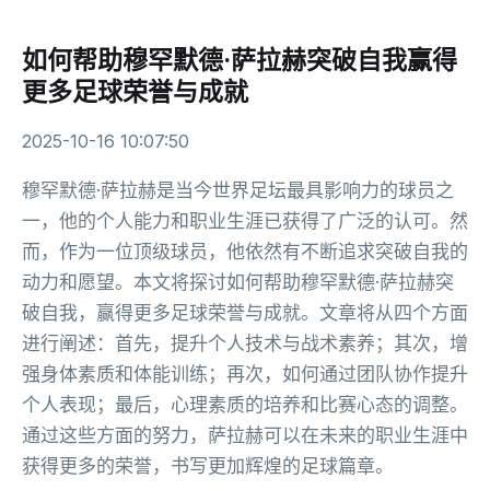
如何帮助穆罕默德·萨拉赫突破自我赢得
更多足球荣誉与成就
2025-10-16 10:07:50
穆罕默德·萨拉赫是当今世界足坛最具影响力的球员之
一，他的个人能力和职业生涯已获得了广泛的认可。然
而，作为一位顶级球员，他依然有不断追求突破自我的
动力和愿望。本文将探讨如何帮助穆罕默德·萨拉赫突
破自我，赢得更多足球荣誉与成就。文章将从四个方面
进行阐述：首先，提升个人技术与战术素养；其次，增
强身体素质和体能训练；再次，如何通过团队协作提升
个人表现；最后，心理素质的培养和比赛心态的调整。
通过这些方面的努力，萨拉赫可以在未来的职业生涯中
获得更多的荣誉，书写更加辉煌的足球篇章。