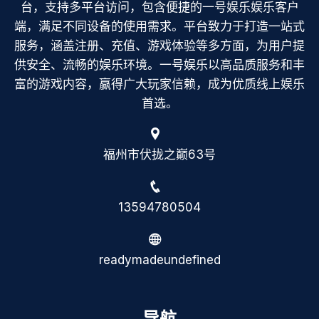
台，支持多平台访问，包含便捷的一号娱乐娱乐客户
端，满足不同设备的使用需求。平台致力于打造一站式
服务，涵盖注册、充值、游戏体验等多方面，为用户提
供安全、流畅的娱乐环境。一号娱乐以高品质服务和丰
富的游戏内容，赢得广大玩家信赖，成为优质线上娱乐
首选。
福州市伏拢之巅63号
13594780504
readymadeundefined
导航