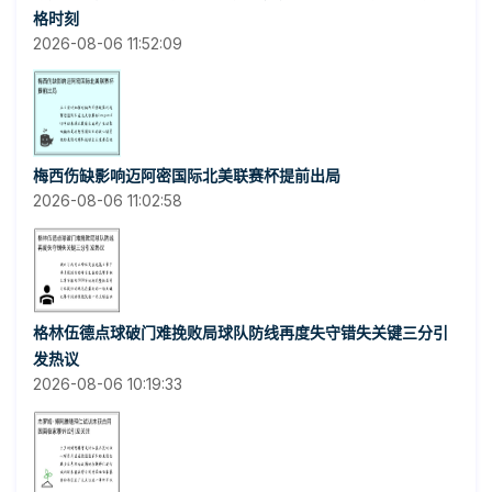
格时刻
2026-08-06 11:52:09
梅西伤缺影响迈阿密国际北美联赛杯提前出局
2026-08-06 11:02:58
格林伍德点球破门难挽败局球队防线再度失守错失关键三分引
发热议
2026-08-06 10:19:33