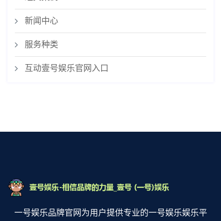
新闻中心
服务种类
互动壹号娱乐官网入口
一号娱乐品牌官网为用户提供专业的一号娱乐娱乐平