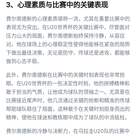
3、心理素质与比赛中的关键表现
费尔南德斯的心理素质堪称一流，尤其在重要比赛中的
表现尤为突出。在U20世界杯的关键比赛中，尽管面对
压力山大的局面，费尔南德斯始终保持冷静，从容应
对。他在球场上的心理稳定性使得他能够在紧张的局势
下做出最佳决策，无论是防守、传球还是进攻，都能够
做到心态平稳。
此外，费尔南德斯在比赛中的关键时刻表现也非常抢
眼。在U20世界杯的一些决定性时刻，他的拼搏精神和
敢于担当的气质，让他成为球队的领袖之一。尤其是在
比赛接近尾声时，他几次通过关键的抢断和精准的传球
帮助球队稳住了局面，这种敢于在关键时刻挺身而出的
精神，使他在球迷和教练眼中成为了球队的中流砥柱。
费尔南德斯的冷静与决断力，在乌拉圭U20队的比赛中