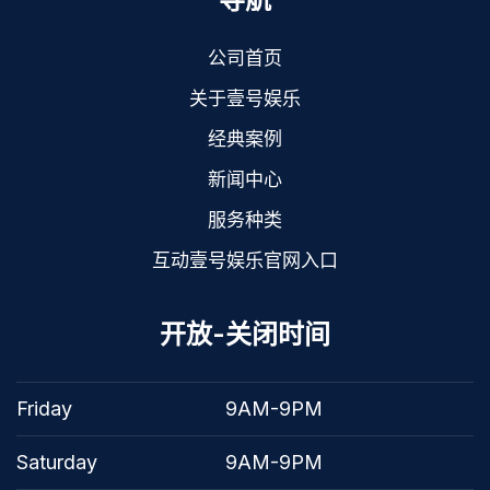
公司首页
关于壹号娱乐
经典案例
新闻中心
服务种类
互动壹号娱乐官网入口
开放-关闭时间
Friday
9AM-9PM
Saturday
9AM-9PM