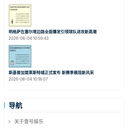
明格萨在塞尔塔边路全面爆发引领球队进攻新高潮
2026-08-04 10:59:43
斯基普加盟莱斯特城正式宣布 新赛季展现新风采
2026-08-04 10:18:07
导航
关于壹号娱乐