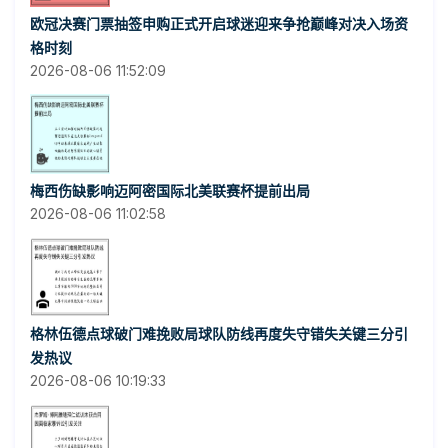
欧冠决赛门票抽签申购正式开启球迷迎来争抢巅峰对决入场资
格时刻
2026-08-06 11:52:09
梅西伤缺影响迈阿密国际北美联赛杯提前出局
2026-08-06 11:02:58
格林伍德点球破门难挽败局球队防线再度失守错失关键三分引
发热议
2026-08-06 10:19:33