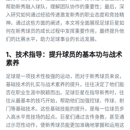
帮助新秀融入球队，理解团队协作的重要性；最后，深
入研究如何通过经验传递激发新秀的职业态度和竞技精
神。通过这些方面的阐述，本文将全面展现足球巨星如
何在新秀球员的成长过程中发挥重要作用，最终提升他
们的比赛水平，助力足球事业的长远发展。
1、技术指导：提升球员的基本功与战术
素养
足球是一项技术性极强的运动，而对于新秀球员来说，
基础技术的扎实与战术素养的提升，往往决定了他们能
否在职业生涯中脱颖而出。足球巨星在指导新秀时，往
往从最基本的技巧开始，帮助他们加强控球、传球、射
门等基础技术。这些基础技能的提升，是每一位球员步
入高水平竞技场的起点。巨星们通过言传身教，甚至通
过示范性动作，使新秀球员能更加准确地掌握和运用这