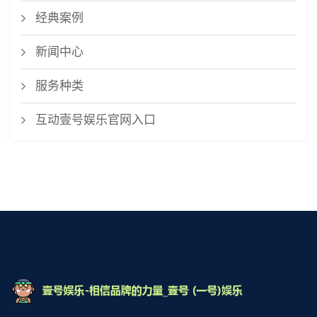
经典案例
新闻中心
服务种类
互动壹号娱乐官网入口