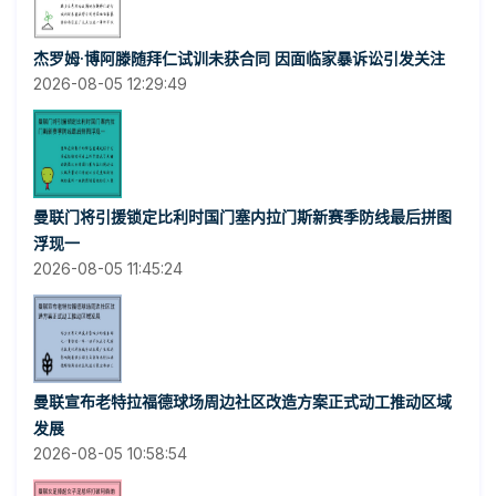
杰罗姆·博阿滕随拜仁试训未获合同 因面临家暴诉讼引发关注
2026-08-05 12:29:49
曼联门将引援锁定比利时国门塞内拉门斯新赛季防线最后拼图
浮现一
2026-08-05 11:45:24
曼联宣布老特拉福德球场周边社区改造方案正式动工推动区域
发展
2026-08-05 10:58:54