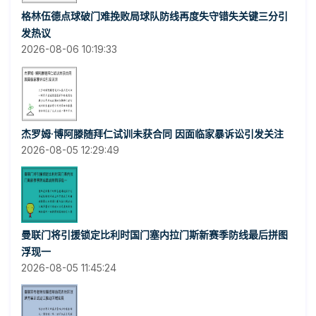
格林伍德点球破门难挽败局球队防线再度失守错失关键三分引
发热议
2026-08-06 10:19:33
杰罗姆·博阿滕随拜仁试训未获合同 因面临家暴诉讼引发关注
2026-08-05 12:29:49
曼联门将引援锁定比利时国门塞内拉门斯新赛季防线最后拼图
浮现一
2026-08-05 11:45:24