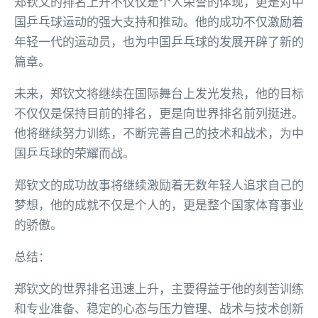
郑钦文的排名上升不仅仅是个人荣誉的体现，更是对中
国乒乓球运动的强大支持和推动。他的成功不仅激励着
年轻一代的运动员，也为中国乒乓球的发展开辟了新的
篇章。
未来，郑钦文将继续在国际舞台上发光发热，他的目标
不仅仅是保持目前的排名，更是向世界排名前列挺进。
他将继续努力训练，不断完善自己的技术和战术，为中
国乒乓球的荣耀而战。
郑钦文的成功故事将继续激励着无数年轻人追求自己的
梦想，他的成就不仅是个人的，更是整个国家体育事业
的骄傲。
总结：
郑钦文的世界排名迅速上升，主要得益于他的刻苦训练
和专业准备、稳定的心态与压力管理、战术与技术创新