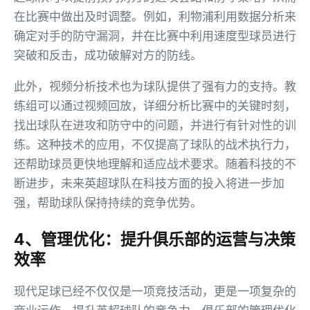
在比赛中做出及时调整。例如，利物浦利用数据分析来
确定对手的防守漏洞，并在比赛中利用速度型球员进行
突破和反击，成功破解对方的防线。
此外，视频分析技术也为球队提供了强有力的支持。教
练组可以通过视频回放，详细分析比赛中的关键时刻，
找出球队在进攻和防守中的问题，并进行有针对性的训
练。这种技术的应用，不仅提高了球队的战术执行力，
还帮助球员更快地理解和适应战术要求。随着科技的不
断进步，未来英超球队在科技方面的投入将进一步加
强，帮助球队保持持续的竞争优势。
4、管理优化：提升俱乐部的运营与决策
效率
现代足球已经不仅仅是一项竞技活动，更是一项复杂的