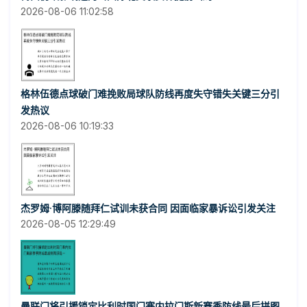
2026-08-06 11:02:58
格林伍德点球破门难挽败局球队防线再度失守错失关键三分引
发热议
2026-08-06 10:19:33
杰罗姆·博阿滕随拜仁试训未获合同 因面临家暴诉讼引发关注
2026-08-05 12:29:49
曼联门将引援锁定比利时国门塞内拉门斯新赛季防线最后拼图