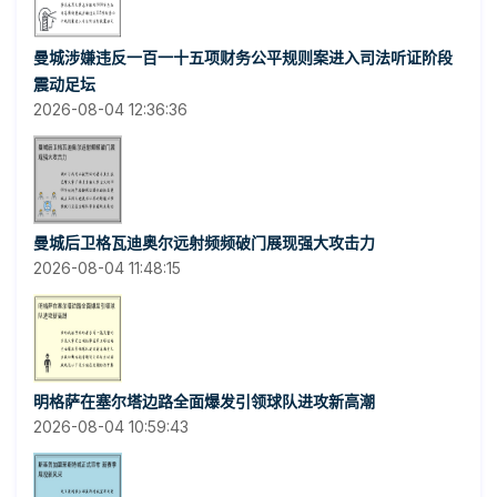
曼城涉嫌违反一百一十五项财务公平规则案进入司法听证阶段
震动足坛
2026-08-04 12:36:36
曼城后卫格瓦迪奥尔远射频频破门展现强大攻击力
2026-08-04 11:48:15
明格萨在塞尔塔边路全面爆发引领球队进攻新高潮
2026-08-04 10:59:43