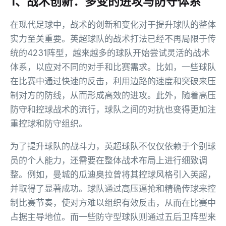
1、战术创新：多变的进攻与防守体系
在现代足球中，战术的创新和变化对于提升球队的整体
实力至关重要。英超球队的战术打法已经不再局限于传
统的4231阵型，越来越多的球队开始尝试灵活的战术
体系，以应对不同的对手和比赛需求。比如，一些球队
在比赛中通过快速的反击，利用边路的速度和突破来压
制对方的防线，从而形成高效的进攻。此外，随着高压
防守和控球战术的流行，球队之间的对抗也变得更加注
重控球和防守组织。
为了提升球队的战斗力，英超球队不仅仅依赖于个别球
员的个人能力，还需要在整体战术布局上进行细致调
整。例如，曼城的瓜迪奥拉曾将其控球风格引入英超，
并取得了显著成功。球队通过高压逼抢和精确传球来控
制比赛节奏，使对方难以组织有效反击，从而在比赛中
占据主导地位。而一些防守型球队则通过五后卫阵型来