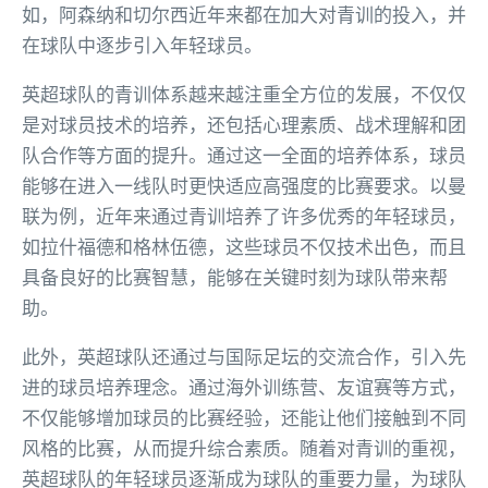
如，阿森纳和切尔西近年来都在加大对青训的投入，并
在球队中逐步引入年轻球员。
英超球队的青训体系越来越注重全方位的发展，不仅仅
是对球员技术的培养，还包括心理素质、战术理解和团
队合作等方面的提升。通过这一全面的培养体系，球员
能够在进入一线队时更快适应高强度的比赛要求。以曼
联为例，近年来通过青训培养了许多优秀的年轻球员，
如拉什福德和格林伍德，这些球员不仅技术出色，而且
具备良好的比赛智慧，能够在关键时刻为球队带来帮
助。
此外，英超球队还通过与国际足坛的交流合作，引入先
进的球员培养理念。通过海外训练营、友谊赛等方式，
不仅能够增加球员的比赛经验，还能让他们接触到不同
风格的比赛，从而提升综合素质。随着对青训的重视，
英超球队的年轻球员逐渐成为球队的重要力量，为球队