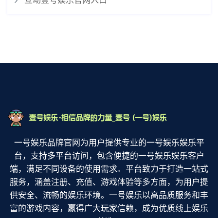
互动壹号娱乐官网入口
一号娱乐品牌官网为用户提供专业的一号娱乐娱乐平
台，支持多平台访问，包含便捷的一号娱乐娱乐客户
端，满足不同设备的使用需求。平台致力于打造一站式
服务，涵盖注册、充值、游戏体验等多方面，为用户提
供安全、流畅的娱乐环境。一号娱乐以高品质服务和丰
富的游戏内容，赢得广大玩家信赖，成为优质线上娱乐