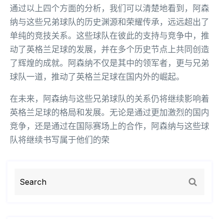
通过以上四个方面的分析，我们可以清楚地看到，阿森
纳与这些兄弟球队的历史渊源和荣耀传承，远远超出了
单纯的竞技关系。这些球队在彼此的支持与竞争中，推
动了英格兰足球的发展，并在多个历史节点上共同创造
了辉煌的成就。阿森纳不仅是其中的领军者，更与兄弟
球队一道，推动了英格兰足球在国内外的崛起。
在未来，阿森纳与这些兄弟球队的关系仍将继续影响着
英格兰足球的格局和发展。无论是通过更加激烈的国内
竞争，还是通过在国际赛场上的合作，阿森纳与这些球
队将继续书写属于他们的荣