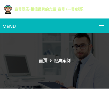
首页
经典案例