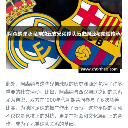
此外，阿森纳与这些兄弟球队的历史渊源还包括了许多
重要的社交活动。比如，阿森纳与西汉姆联之间的关系
尤为亲密，双方在1900年代初期共同参与了多次慈善
比赛，为地区足球的推广作出了贡献。这些早期的互动
不仅仅是竞技上的对抗，更是在社会和文化层面上的合
作，成为了兄弟球队关系的基础。