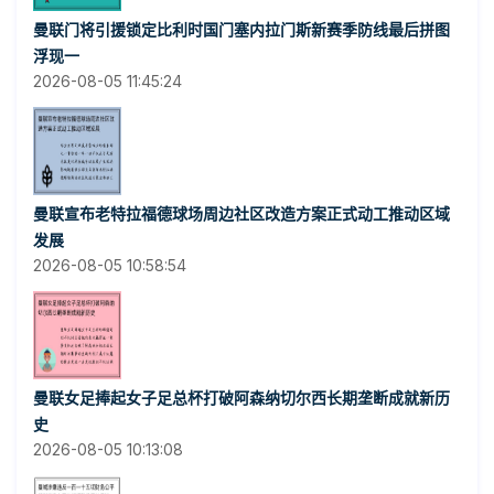
曼联门将引援锁定比利时国门塞内拉门斯新赛季防线最后拼图
浮现一
2026-08-05 11:45:24
曼联宣布老特拉福德球场周边社区改造方案正式动工推动区域
发展
2026-08-05 10:58:54
曼联女足捧起女子足总杯打破阿森纳切尔西长期垄断成就新历
史
2026-08-05 10:13:08