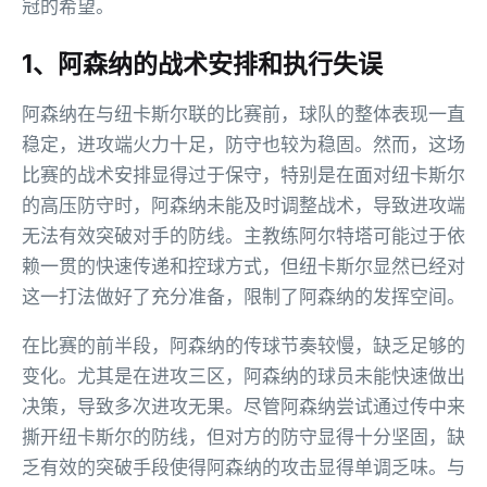
冠的希望。
1、阿森纳的战术安排和执行失误
阿森纳在与纽卡斯尔联的比赛前，球队的整体表现一直
稳定，进攻端火力十足，防守也较为稳固。然而，这场
比赛的战术安排显得过于保守，特别是在面对纽卡斯尔
的高压防守时，阿森纳未能及时调整战术，导致进攻端
无法有效突破对手的防线。主教练阿尔特塔可能过于依
赖一贯的快速传递和控球方式，但纽卡斯尔显然已经对
这一打法做好了充分准备，限制了阿森纳的发挥空间。
在比赛的前半段，阿森纳的传球节奏较慢，缺乏足够的
变化。尤其是在进攻三区，阿森纳的球员未能快速做出
决策，导致多次进攻无果。尽管阿森纳尝试通过传中来
撕开纽卡斯尔的防线，但对方的防守显得十分坚固，缺
乏有效的突破手段使得阿森纳的攻击显得单调乏味。与