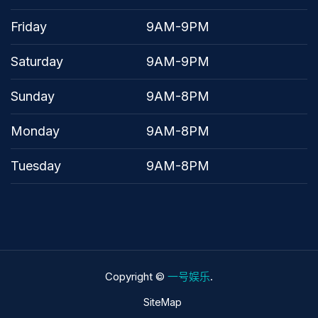
Friday
9AM-9PM
Saturday
9AM-9PM
Sunday
9AM-8PM
Monday
9AM-8PM
Tuesday
9AM-8PM
Copyright ©
一号娱乐
.
SiteMap