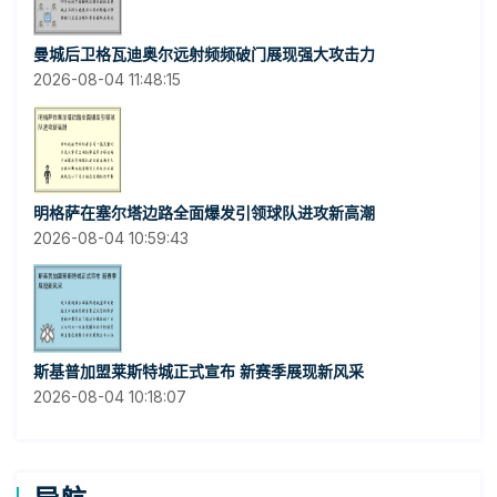
曼城后卫格瓦迪奥尔远射频频破门展现强大攻击力
2026-08-04 11:48:15
明格萨在塞尔塔边路全面爆发引领球队进攻新高潮
2026-08-04 10:59:43
斯基普加盟莱斯特城正式宣布 新赛季展现新风采
2026-08-04 10:18:07