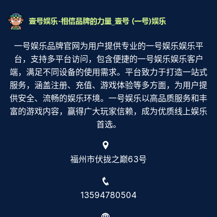
一号娱乐品牌官网为用户提供专业的一号娱乐娱乐平
台，支持多平台访问，包含便捷的一号娱乐娱乐客户
端，满足不同设备的使用需求。平台致力于打造一站式
服务，涵盖注册、充值、游戏体验等多方面，为用户提
供安全、流畅的娱乐环境。一号娱乐以高品质服务和丰
富的游戏内容，赢得广大玩家信赖，成为优质线上娱乐
首选。
福州市伏拢之巅63号
13594780504