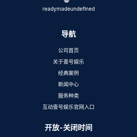
readymadeundefined
导航
公司首页
关于壹号娱乐
经典案例
新闻中心
服务种类
互动壹号娱乐官网入口
开放-关闭时间