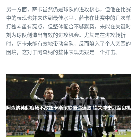
另一方面，萨卡虽然仍是球队的进攻核心，但他在比赛
中的表现也并未达到最佳水平。萨卡在比赛中的几次单
打独斗虽有亮点，但整体配合不够默契，未能在关键时
刻为球队创造出有效的进攻机会。尤其是在进攻转折
时，萨卡未能有效地带动全队，反而陷入了个人突围的
困境，这对于阿森纳的整体表现无疑是一个打击。