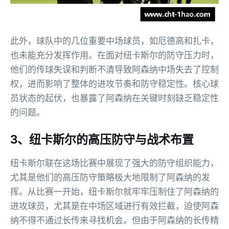
此外，球队中的几位重要中场球员，如厄德高和扎卡，
也未能充分发挥作用。在面对纽卡斯尔的防守压力时，
他们的传球失误和判断不清导致阿森纳中场失去了控制
权，进而影响了整体的进攻节奏和防守稳定性。核心球
员状态的起伏，也暴露了阿森纳在关键时刻缺乏稳定性
的问题。
3、纽卡斯尔的高压防守与战术布置
纽卡斯尔联在这场比赛中展现了强大的防守组织能力，
尤其是他们的高压防守策略极大地限制了阿森纳的发
挥。从比赛一开始，纽卡斯尔就牢牢压制住了阿森纳的
进攻球员，尤其是在中场区域进行有效拦截，迫使阿森
纳不得不通过长传来寻找机会。但由于阿森纳的长传精