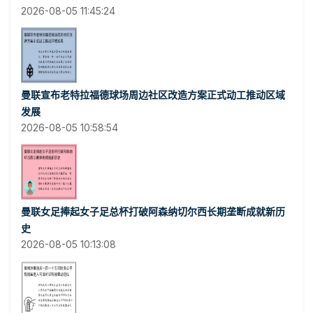
2026-08-05 11:45:24
曼联宣布老特拉福德球场周边社区改造方案正式动工推动区域
发展
2026-08-05 10:58:54
曼联女足捧起女子足总杯打破阿森纳切尔西长期垄断成就新历
史
2026-08-05 10:13:08