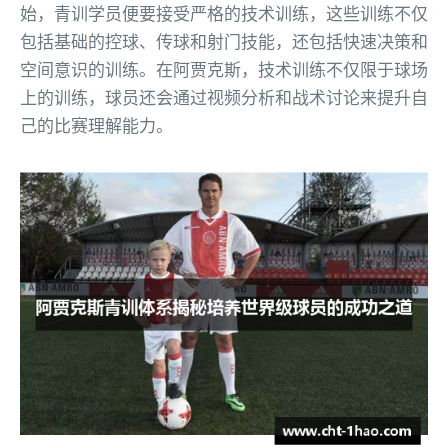
始，青训学员便要接受严格的技术训练，这些训练不仅
包括基础的控球、传球和射门技能，还包括快速决策和
空间意识的训练。在阿贾克斯，技术训练不仅限于球场
上的训练，球员还会通过视频分析和战术讨论来提升自
己的比赛理解能力。