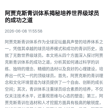
阿贾克斯青训体系揭秘培养世界级球员
的成功之道
2026-06-08 11:55:58
阿贾克斯青训体系作为全球足坛最具声誉的培养体系之
一，凭借其卓越的球员培养模式和成功的青训历史，造
就了无数世界级球员。本文将从四个方面深入探讨阿贾
克斯青训体系的成功之道，分析其如何通过科学的训
练、独特的理念、精细的选材以及良好的心理建设，培
养出一代又一代的顶级球员。首先，阿贾克斯的青训理
念和文化环境营造为球员提供了一个自由、创新的成长
空间；其次，青训体系注重球员综合素质的培养，不仅
仅关注技术水平，还重视思维与心态的塑造；第三，阿
贾克斯青训在选材和人才挖掘方面具有极高的敏锐度，