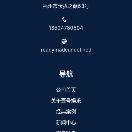
福州市伏拢之巅63号
13594780504
readymadeundefined
导航
公司首页
关于壹号娱乐
经典案例
新闻中心