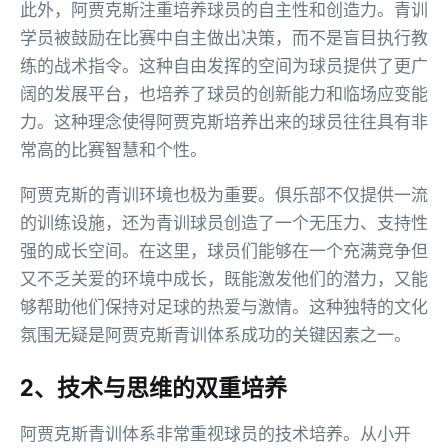
此外，阿贾克斯注重培养球员的自主性和创造力。青训
学员被鼓励在比赛中自主做出决策，而不是盲目执行教
练的战术指令。这种自由发挥的空间为球员提供了更广
阔的发展平台，也培养了球员的创新能力和临场应变能
力。这种理念使得阿贾克斯培养出来的球员往往具有非
常高的比赛智慧和个性。
阿贾克斯的青训环境也极为重要。俱乐部不仅提供一流
的训练设施，还为青训球员创造了一个无压力、支持性
强的成长空间。在这里，球员们能够在一个充满竞争但
又不乏关爱的环境中成长，既能激发他们的潜力，又能
够帮助他们保持对足球的热爱与激情。这种独特的文化
氛围无疑是阿贾克斯青训体系成功的关键因素之一。
2、技术与思维的双重培养
阿贾克斯青训体系非常重视球员的技术培养。从小开