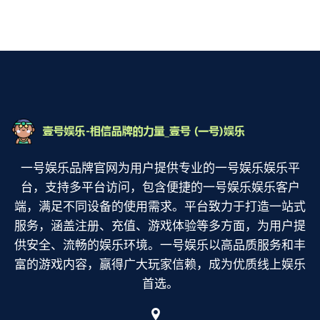
一号娱乐品牌官网为用户提供专业的一号娱乐娱乐平
台，支持多平台访问，包含便捷的一号娱乐娱乐客户
端，满足不同设备的使用需求。平台致力于打造一站式
服务，涵盖注册、充值、游戏体验等多方面，为用户提
供安全、流畅的娱乐环境。一号娱乐以高品质服务和丰
富的游戏内容，赢得广大玩家信赖，成为优质线上娱乐
首选。