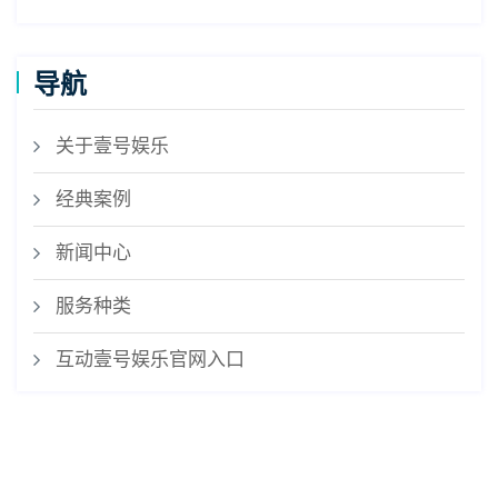
导航
关于壹号娱乐
经典案例
新闻中心
服务种类
互动壹号娱乐官网入口