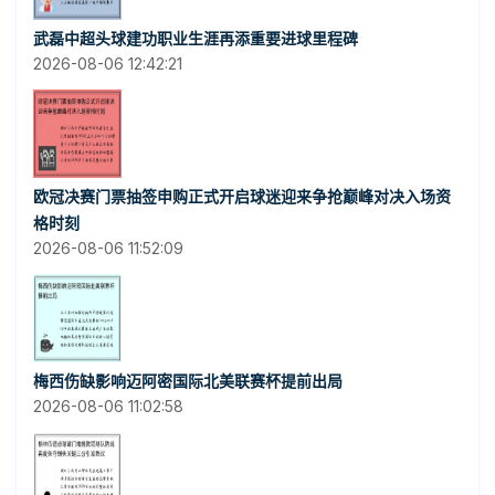
武磊中超头球建功职业生涯再添重要进球里程碑
2026-08-06 12:42:21
欧冠决赛门票抽签申购正式开启球迷迎来争抢巅峰对决入场资
格时刻
2026-08-06 11:52:09
梅西伤缺影响迈阿密国际北美联赛杯提前出局
2026-08-06 11:02:58