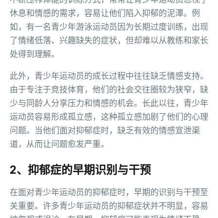
休息和情感的需求，容易让他们陷入抑郁的泥潭。例
如，有一名青少年游泳运动员因为长期过度训练，出现
了情绪低落、兴趣缺失的症状，但却难以从教练和家长
处得到理解。
此外，青少年运动员的成长过程中往往缺乏情感支持。
由于专注于竞技体育，他们的社会交往圈较为狭窄，缺
少与同龄人分享压力和情感的机会。长此以往，青少年
运动员容易形成孤立感，这种孤立感加剧了他们的心理
问题。当他们面对抑郁症时，缺乏有效的情感宣泄渠
道，从而让问题愈发严重。
2、抑郁症的早期识别与干预
在面对青少年运动员的抑郁症时，早期的识别与干预至
关重要。许多青少年运动员的抑郁症状并不明显，容易