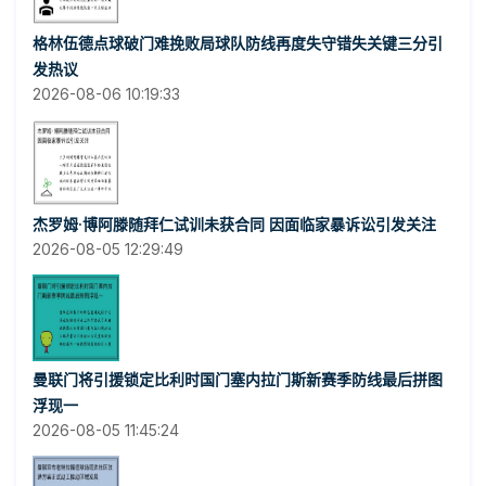
格林伍德点球破门难挽败局球队防线再度失守错失关键三分引
发热议
2026-08-06 10:19:33
杰罗姆·博阿滕随拜仁试训未获合同 因面临家暴诉讼引发关注
2026-08-05 12:29:49
曼联门将引援锁定比利时国门塞内拉门斯新赛季防线最后拼图
浮现一
2026-08-05 11:45:24