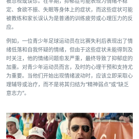
被忽视或误诊。在早期，抑郁症可能表现为情绪不稳
定、食欲不振、失眠等身体上的症状，而这些症状可能
被教练和家长误认为是普通的训练疲劳或心理压力的反
应。
例如，一位青少年足球运动员在比赛失利后表现出了情
绪低落和自我怀疑的情绪，但由于这些症状未能得到及
时关注，他的情绪问题愈发严重，最终导致了抑郁症的
加重。对青少年运动员而言，及时的心理干预和支持尤
为重要。当他们开始出现情绪波动时，应该立即采取心
理辅导或治疗，而不是将其归结为“精神弱点”或“缺乏
意志力”。