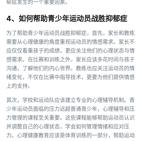
郁症发生的一个重要因素。
4、如何帮助青少年运动员战胜抑郁症
为了帮助青少年运动员战胜抑郁症，首先，家长和教练
需要从心理健康的角度重视运动员的情感需求。家长不
应仅仅看重孩子的成绩，更应关注他们的心理状态与情
感需求。在比赛和训练之外，家长应该多花时间与孩子
沟通，了解他们的内心世界。教练也应关注运动员的情
绪变化，不仅在比赛中指导技术，更要为他们提供情感
上的支持。
其次，学校和运动队应该建立专业的心理辅导机制。青
少年运动员面临的压力远超普通青少年，心理辅导和压
力管理的课程至关重要。这些课程能够帮助运动员认识
并调整自己的心理状态，学会如何管理情绪和应对压
力。心理健康教育应该是体育训练的一部分，帮助运动