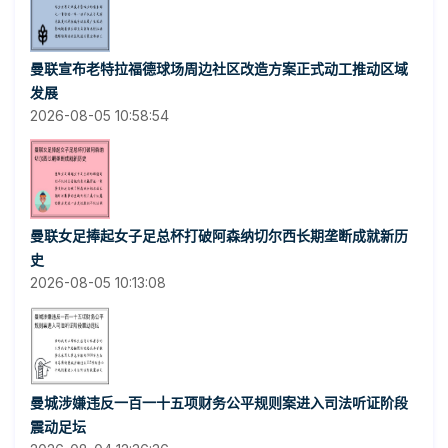
曼联宣布老特拉福德球场周边社区改造方案正式动工推动区域
发展
2026-08-05 10:58:54
曼联女足捧起女子足总杯打破阿森纳切尔西长期垄断成就新历
史
2026-08-05 10:13:08
曼城涉嫌违反一百一十五项财务公平规则案进入司法听证阶段
震动足坛