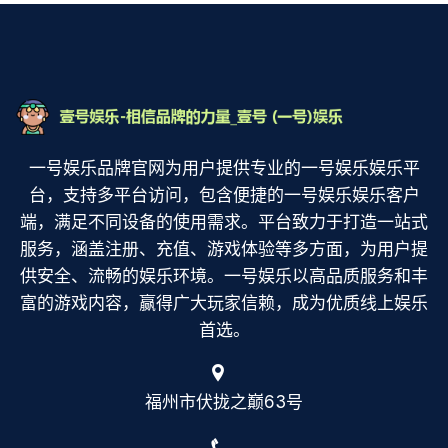
一号娱乐品牌官网为用户提供专业的一号娱乐娱乐平
台，支持多平台访问，包含便捷的一号娱乐娱乐客户
端，满足不同设备的使用需求。平台致力于打造一站式
服务，涵盖注册、充值、游戏体验等多方面，为用户提
供安全、流畅的娱乐环境。一号娱乐以高品质服务和丰
富的游戏内容，赢得广大玩家信赖，成为优质线上娱乐
首选。
福州市伏拢之巅63号