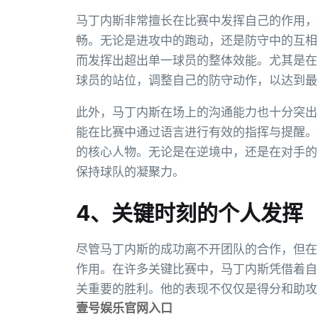
马丁内斯非常擅长在比赛中发挥自己的作用，
畅。无论是进攻中的跑动，还是防守中的互相
而发挥出超出单一球员的整体效能。尤其是在
球员的站位，调整自己的防守动作，以达到最
此外，马丁内斯在场上的沟通能力也十分突出
能在比赛中通过语言进行有效的指挥与提醒。
的核心人物。无论是在逆境中，还是在对手的
保持球队的凝聚力。
4、关键时刻的个人发挥
尽管马丁内斯的成功离不开团队的合作，但在
作用。在许多关键比赛中，马丁内斯凭借着自
关重要的胜利。他的表现不仅仅是得分和助攻
壹号娱乐官网入口