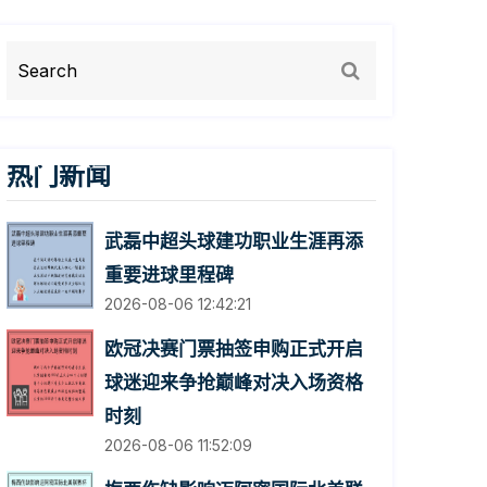
热门新闻
武磊中超头球建功职业生涯再添
重要进球里程碑
2026-08-06 12:42:21
欧冠决赛门票抽签申购正式开启
球迷迎来争抢巅峰对决入场资格
时刻
2026-08-06 11:52:09