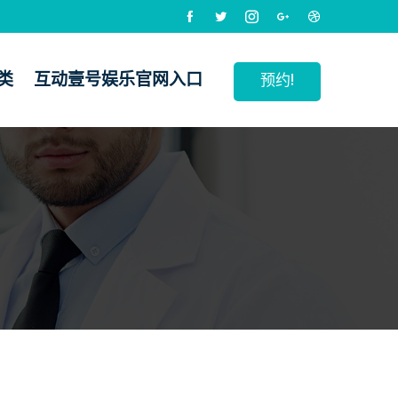
类
互动壹号娱乐官网入口
预约!