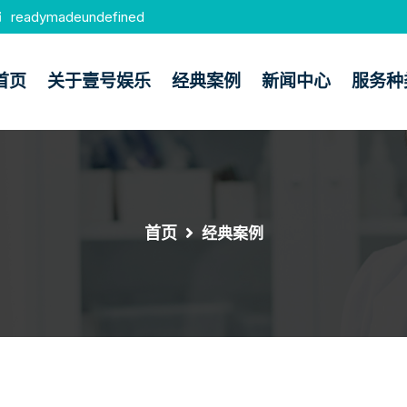
readymadeundefined
首页
关于壹号娱乐
经典案例
新闻中心
服务种
首页
经典案例