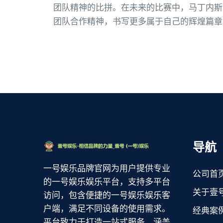
团队精神的比拼。在未来的比赛中，马丁内斯
团队合作精神，书写更多属于自己的辉煌篇章
导航
一号娱乐品牌官网为用户提供专业
公司首
的一号娱乐娱乐平台，支持多平台
关于壹
访问，包含便捷的一号娱乐娱乐客
户端，满足不同设备的使用需求。
经典案
平台致力于打造一站式服务，涵盖