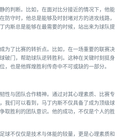
静的判断。比如，在面对比分接近的情况下，他能
在防守时，他总是能够及时封堵对方的进攻线路，
丁内斯总是能够在最需要的时候，站出来为球队提
成为了比赛的转折点。比如，在一场重要的联赛决
球破门，帮助球队逆转胜利。这种在关键时刻挺身
位，也是他辉煌胜利传奇中不可或缺的一部分。
韧性与团队合作精神。通过对其心理素质、比赛专
，我们可以看到，马丁内斯不仅具备了成为顶级球
争取胜利的团队意识。他的成功，不仅是个人的胜
足球不仅仅是技术与体能的较量，更是心理素质和