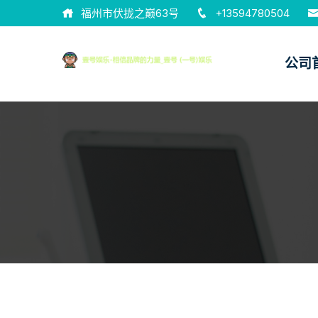
福州市伏拢之巅63号
+13594780504
公司