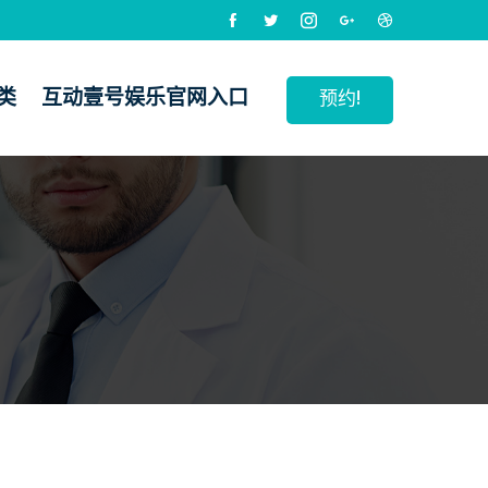
类
互动壹号娱乐官网入口
预约!