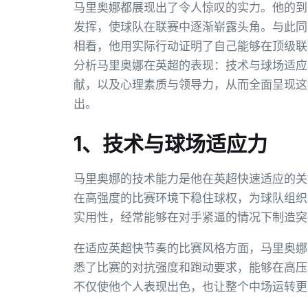
马里奥娜都展现出了令人惊叹的实力。他的到
发挥，使球队在联赛中逐渐崭露头角。与此同
相看，他用实际行动证明了自己能够在顶级联
分析马里奥娜在英超的表现：技术与球场适应
献，以及心理素质与领导力，从而全面呈现这
出。
1、技术与球场适应力
马里奥娜的技术能力是他在英超快速适应的关
在高强度的比赛环境下稳住球权，为球队组织
实用性，经常能够在对手紧逼的情况下制造突
在适应英超快节奏的比赛风格方面，马里奥娜
悉了比赛的对抗强度和跑动要求，能够在高压
不仅使他个人表现出色，也让整个中场运转更