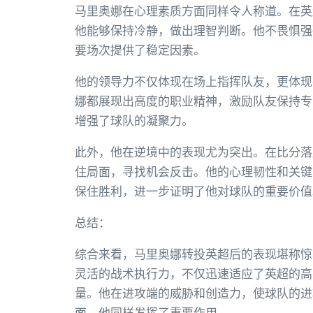
马里奥娜在心理素质方面同样令人称道。在英
他能够保持冷静，做出理智判断。他不畏惧强
要场次提供了稳定因素。
他的领导力不仅体现在场上指挥队友，更体现
娜都展现出高度的职业精神，激励队友保持专
增强了球队的凝聚力。
此外，他在逆境中的表现尤为突出。在比分落
住局面，寻找机会反击。他的心理韧性和关键
保住胜利，进一步证明了他对球队的重要价值
总结：
综合来看，马里奥娜转投英超后的表现堪称惊
灵活的战术执行力，不仅迅速适应了英超的高
量。他在进攻端的威胁和创造力，使球队的进