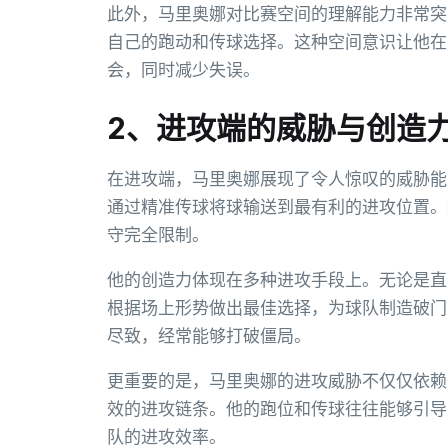
此外，马里奥娜对比赛空间的理解能力非常突
自己的跑动和传球选择。这种空间意识让他在
会，同时减少失误。
2、进攻端的威胁与创造
在进攻端，马里奥娜展现了令人惊叹的威胁能
通过精准传球将球输送到最有利的进攻位置。
守完全限制。
他的创造力体现在多种进攻手段上。无论是直
根据场上形势做出最佳选择，为球队制造破门
尽致，经常能够打破僵局。
更重要的是，马里奥娜的进攻威胁不仅仅依赖
效的进攻链条。他的跑位和传球往往能够引导
队的进攻效率。