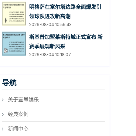
明格萨在塞尔塔边路全面爆发引
领球队进攻新高潮
2026-08-04 10:59:43
斯基普加盟莱斯特城正式宣布 新
赛季展现新风采
2026-08-04 10:18:07
导航
关于壹号娱乐
经典案例
新闻中心