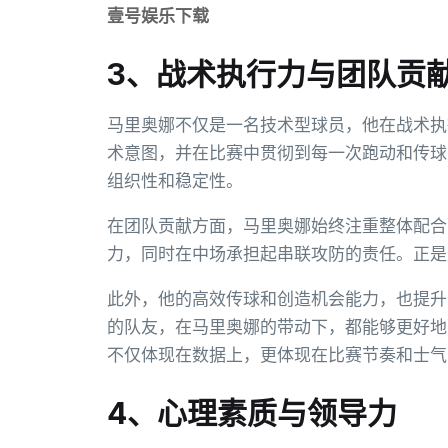
壹号娱乐下载
3、战术执行力与团队贡
马里奥娜不仅是一名技术型球员，他在战术执
术意图，并在比赛中贯彻到每一次跑动和传球
组织性和稳定性。
在团队贡献方面，马里奥娜始终注重整体配合
力，同时在中场承担起串联攻防的责任。正是
此外，他的高效传球和创造机会能力，也提升
的队友，在马里奥娜的带动下，都能够更好地
不仅体现在数据上，更体现在比赛节奏和士气
4、心理素质与领导力