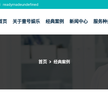
readymadeundefined
首页
关于壹号娱乐
经典案例
新闻中心
服务种
首页
经典案例