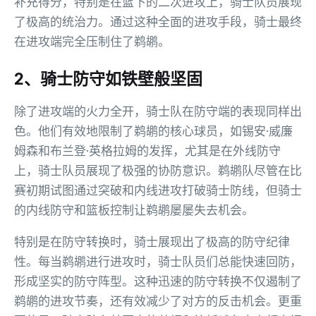
补充得分，特别是在篮下的二次进攻上，骑士队员展现
了极高的统治力。通过这种全面的进攻手段，骑士最终
在进攻端完全压制住了鹈鹕。
2、骑士防守如铁壁般坚固
除了进攻端的火力全开，骑士队在防守端的表现同样出
色。他们有效地限制了鹈鹕的核心球员，如锡安·威廉
姆森和布兰登·英格拉姆的发挥，尤其是在外线防守
上，骑士队员展现了极强的协防意识。鹈鹕队尽管在比
赛初期试图通过突破和内线进攻打破骑士防线，但骑士
的内线防守和篮板控制让鹈鹕屡屡失去机会。
特别是在防守转换时，骑士展现出了极高的防守纪律
性。每当鹈鹕进行进攻时，骑士队员们总能快速回防，
形成坚实的防守阵型。这种迅速的防守转换不仅遏制了
鹈鹕的进攻节奏，还有效减少了对方的反击机会。更重