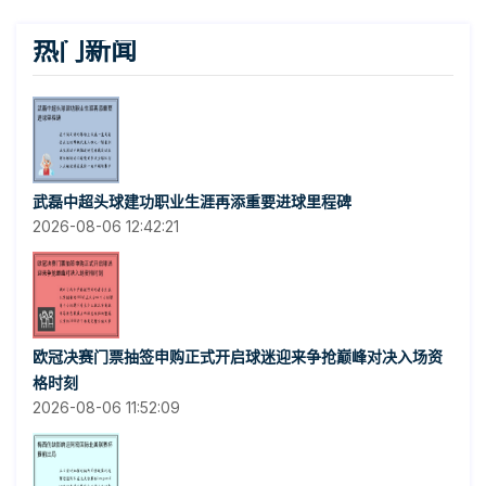
热门新闻
武磊中超头球建功职业生涯再添重要进球里程碑
2026-08-06 12:42:21
欧冠决赛门票抽签申购正式开启球迷迎来争抢巅峰对决入场资
格时刻
2026-08-06 11:52:09