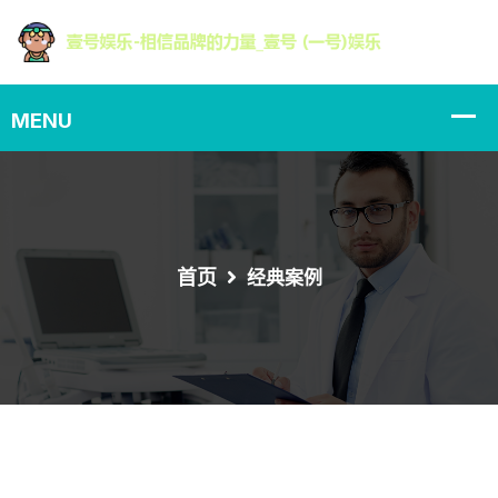
首页
经典案例