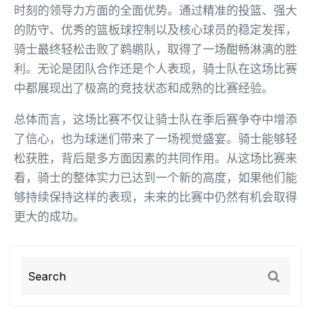
时刻的领导力方面的全面优势。通过精准的投篮、强大
的防守、优秀的篮板球控制以及核心球员的稳定发挥，
骑士最终轻松击败了鹈鹕队，取得了一场酣畅淋漓的胜
利。无论是团队合作还是个人表现，骑士队在这场比赛
中都展现出了极高的竞技状态和成熟的比赛经验。
总体而言，这场比赛不仅让骑士队在季后赛争夺中增添
了信心，也为球迷们带来了一场视觉盛宴。骑士能够轻
松获胜，背后是多方面因素的共同作用。从这场比赛来
看，骑士的整体实力已达到一个新的高度，如果他们能
够持续保持这样的表现，未来的比赛中仍然有机会取得
更大的成功。