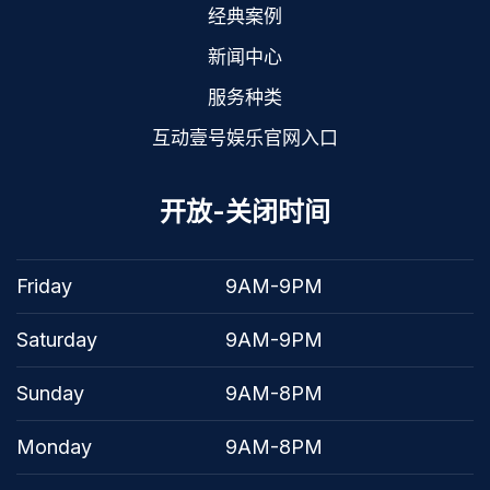
经典案例
新闻中心
服务种类
互动壹号娱乐官网入口
开放-关闭时间
Friday
9AM-9PM
Saturday
9AM-9PM
Sunday
9AM-8PM
Monday
9AM-8PM