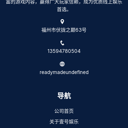
富的游戏内容，赢得广大玩家信赖，成为优质线上娱乐
首选。
福州市伏拢之巅63号
13594780504
readymadeundefined
导航
公司首页
关于壹号娱乐