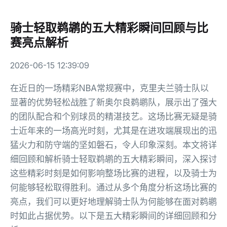
骑士轻取鹈鹕的五大精彩瞬间回顾与比
赛亮点解析
2026-06-15 12:39:09
在近日的一场精彩NBA常规赛中，克里夫兰骑士队以
显著的优势轻松战胜了新奥尔良鹈鹕队，展示出了强大
的团队配合和个别球员的精湛技艺。这场比赛无疑是骑
士近年来的一场高光时刻，尤其是在进攻端展现出的迅
猛火力和防守端的坚如磐石，令人印象深刻。本文将详
细回顾和解析骑士轻取鹈鹕的五大精彩瞬间，深入探讨
这些精彩时刻是如何影响整场比赛的进程，以及骑士为
何能够轻松取得胜利。通过从多个角度分析这场比赛的
亮点，我们可以更好地理解骑士队为何能够在面对鹈鹕
时如此占据优势。以下是五大精彩瞬间的详细回顾和分