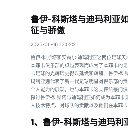
鲁伊-科斯塔与迪玛利亚
征与骄傲
2026-06-16 13:02:21
鲁伊-科斯塔和安赫尔·迪玛利亚这两位足球
本菲卡俱乐部的卓越表现而成为了本菲卡的足
卡足球的光辉历史得以延续和辉煌。鲁伊-科斯
玛利亚则代表了新一代足球明星对俱乐部的贡
个人能力的展现，也与本菲卡这支传统豪门俱
探讨鲁伊-科斯塔与迪玛利亚如何成为本菲卡
人技术特点、对球队的贡献以及他们在本菲卡
1、鲁伊-科斯塔与迪玛利