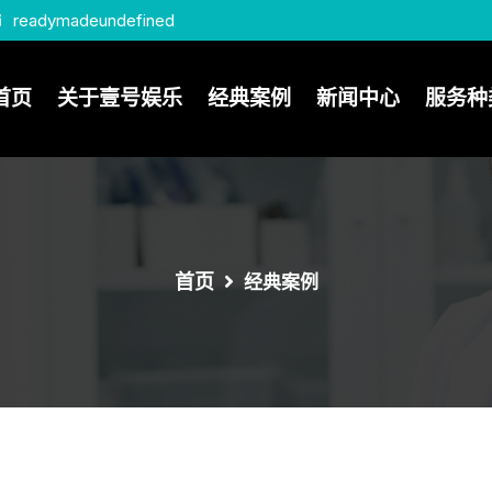
readymadeundefined
首页
关于壹号娱乐
经典案例
新闻中心
服务种
首页
经典案例