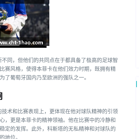
所不同，但他们的共同点在于都具备了极高的足球智
比赛风格，使得本菲卡在他们效力时期，既拥有精
为了葡萄牙国内乃至欧洲的强队之一。
响
的技术和比赛表现上，更体现在他对球队精神的引领
心，更是本菲卡的精神领袖。他在比赛中的冷静和
稳定的发挥。此外，科斯塔的无私精神和对球队的
的地位。