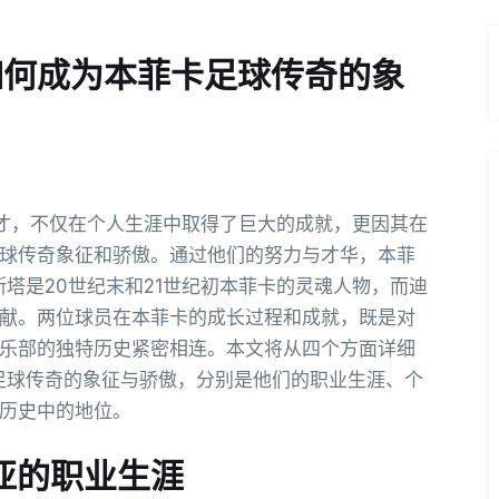
如何成为本菲卡足球传奇的象
天才，不仅在个人生涯中取得了巨大的成就，更因其在
球传奇象征和骄傲。通过他们的努力与才华，本菲
塔是20世纪末和21世纪初本菲卡的灵魂人物，而迪
献。两位球员在本菲卡的成长过程和成就，既是对
乐部的独特历史紧密相连。本文将从四个方面详细
足球传奇的象征与骄傲，分别是他们的职业生涯、个
历史中的地位。
亚的职业生涯