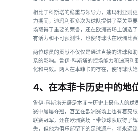
相比于科斯塔的稳重与领导力，迪玛利亚则更
力期间，迪玛利亚多次为球队提供了至关重要
场取得了重要的荣誉，还在欧洲赛场上创造了
有活力和不可预测性，也使得球队在欧洲比赛
两位球员的贡献不仅仅是通过直接的进球和助
系的影响。鲁伊-科斯塔的控场能力和迪玛利
化和高效。两人在本菲卡的存在，使得球队始
4、在本菲卡历史中的地
鲁伊-科斯塔无疑是本菲卡历史上最伟大的球
赛中屡屡夺冠，甚至在欧洲赛场上也有着亮眼
联赛冠军，还在欧洲赛场上带领球队取得了辉
失，但他为俱乐部留下的足球遗产，将永远铭