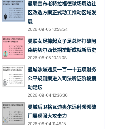
曼联宣布老特拉福德球场周边社
区改造方案正式动工推动区域发
展
2026-08-05 10:58:54
曼联女足捧起女子足总杯打破阿
森纳切尔西长期垄断成就新历史
2026-08-05 10:13:08
曼城涉嫌违反一百一十五项财务
公平规则案进入司法听证阶段震
动足坛
2026-08-04 12:36:36
曼城后卫格瓦迪奥尔远射频频破
门展现强大攻击力
2026-08-04 11:48:15