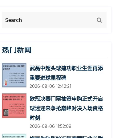
热门新闻
武磊中超头球建功职业生涯再添
重要进球里程碑
2026-08-06 12:42:21
欧冠决赛门票抽签申购正式开启
球迷迎来争抢巅峰对决入场资格
时刻
2026-08-06 11:52:09