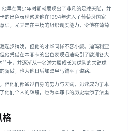
。他早在青少年时期就展现出了非凡的足球天赋，并
卡的出色表现帮助他在1994年进入了葡萄牙国家
意识，尤其是在中场的组织调度能力，令他在葡萄
涯起步稍晚，但他的才华同样不容小觑。迪玛利亚
但他凭借在本菲卡的出色表现迅速吸引了欧洲各大
盟本菲卡，并逐渐从一名潜力股成长为球队的关键球
的骄傲，也为他日后加盟皇马铺平了道路。
，但他们都通过自身的努力与天赋，迅速成为了本
了他们个人的辉煌，也为本菲卡的历史增添了浓重
风格