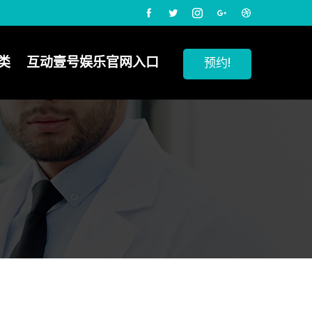
类
互动壹号娱乐官网入口
预约!