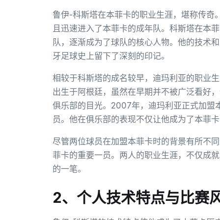
鲁伊-科斯塔在本菲卡的职业生涯，堪称传奇
且迅速进入了本菲卡的成年队。科斯塔在本菲
队，逐渐成为了球队的核心人物。他的技术和
牙足球史上留下了深刻的印记。
相较于科斯塔的成名较早，迪玛利亚的职业生
出生于阿根廷，虽然在早期并不被广泛看好，
俱乐部的目光。2007年，迪玛利亚正式加
员。他在俱乐部的表现不仅让他成为了本菲卡
尽管两位球员在加盟本菲卡时的背景有所不同
菲卡的重要一员。两人的职业生涯，不仅成就
的一笔。
2、个人技术特点与比赛