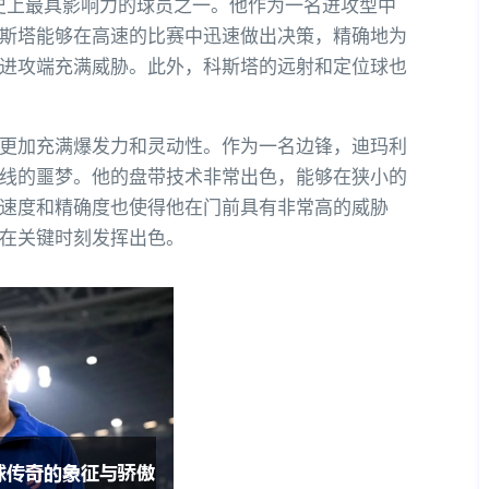
史上最具影响力的球员之一。他作为一名进攻型中
斯塔能够在高速的比赛中迅速做出决策，精确地为
进攻端充满威胁。此外，科斯塔的远射和定位球也
更加充满爆发力和灵动性。作为一名边锋，迪玛利
线的噩梦。他的盘带技术非常出色，能够在狭小的
速度和精确度也使得他在门前具有非常高的威胁
在关键时刻发挥出色。