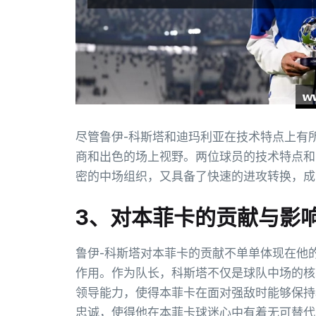
尽管鲁伊-科斯塔和迪玛利亚在技术特点上有
商和出色的场上视野。两位球员的技术特点和
密的中场组织，又具备了快速的进攻转换，成
3、对本菲卡的贡献与影
鲁伊-科斯塔对本菲卡的贡献不单单体现在他
作用。作为队长，科斯塔不仅是球队中场的核
领导能力，使得本菲卡在面对强敌时能够保持
忠诚，使得他在本菲卡球迷心中有着无可替代