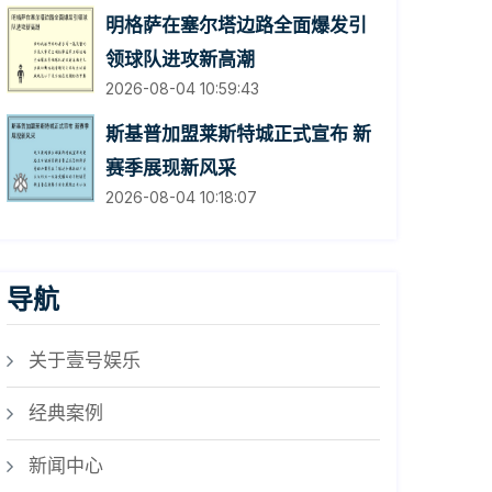
明格萨在塞尔塔边路全面爆发引
领球队进攻新高潮
2026-08-04 10:59:43
斯基普加盟莱斯特城正式宣布 新
赛季展现新风采
2026-08-04 10:18:07
导航
关于壹号娱乐
经典案例
新闻中心