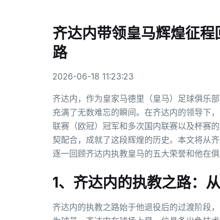
齐达内带领皇马辉煌征程
路
2026-06-18 11:23:23
齐达内，作为皇家马德里（皇马）足球俱乐部
充满了无数难忘的瞬间。在齐达内的领导下，
联赛（欧冠）冠军和多次国内联赛以及杯赛的
契配合，成就了这段辉煌的历史。本文将从齐
逐一回顾齐达内执教皇马的五大荣誉和他在俱
1、齐达内的执教之路：
齐达内的执教之路始于他退役后的过渡阶段，