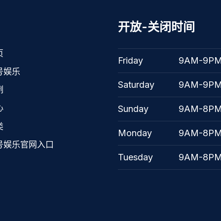
开放-关闭时间
页
Friday
9AM-9P
号娱乐
Saturday
9AM-9P
例
心
Sunday
9AM-8P
类
Monday
9AM-8P
号娱乐官网入口
Tuesday
9AM-8P