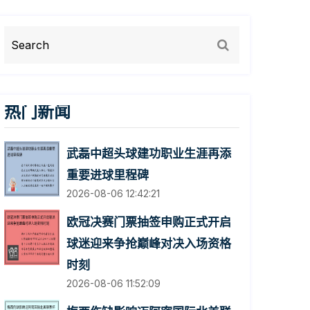
热门新闻
武磊中超头球建功职业生涯再添
重要进球里程碑
2026-08-06 12:42:21
欧冠决赛门票抽签申购正式开启
球迷迎来争抢巅峰对决入场资格
时刻
2026-08-06 11:52:09