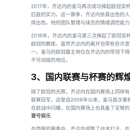
2017年，齐达内的皇马再次成功捧起欧冠奖
匹敌的实力。这一赛季，齐达内依靠出色的人
挥出色。他的团队管理与球员的情绪调控能力
2018年，齐达内的皇马第三次捧起了欧冠
欧冠的教练。虽然齐达内的离开也带有些许意
一。皇马的欧冠霸主地位在齐达内的带领下得
不可动摇的地位。
3、国内联赛与杯赛的辉
除了欧冠的光辉，齐达内在国内赛场上同样有
联赛冠军，这是自2008年以来，皇马首次
在欧战中闪耀，在国内赛场上也具备了足够的
壹号娱乐
在西甲的赛季中，齐达内调整了战术打法，在