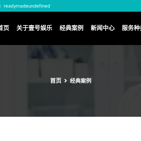
readymadeundefined
首页
关于壹号娱乐
经典案例
新闻中心
服务种
首页
经典案例