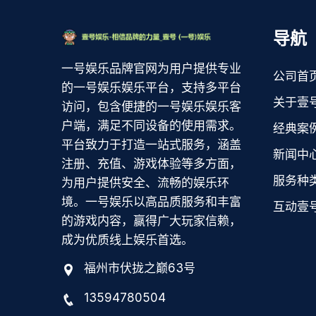
导航
一号娱乐品牌官网为用户提供专业
公司首
的一号娱乐娱乐平台，支持多平台
关于壹
访问，包含便捷的一号娱乐娱乐客
户端，满足不同设备的使用需求。
经典案
平台致力于打造一站式服务，涵盖
新闻中
注册、充值、游戏体验等多方面，
服务种
为用户提供安全、流畅的娱乐环
境。一号娱乐以高品质服务和丰富
互动壹
的游戏内容，赢得广大玩家信赖，
成为优质线上娱乐首选。
福州市伏拢之巅63号
13594780504