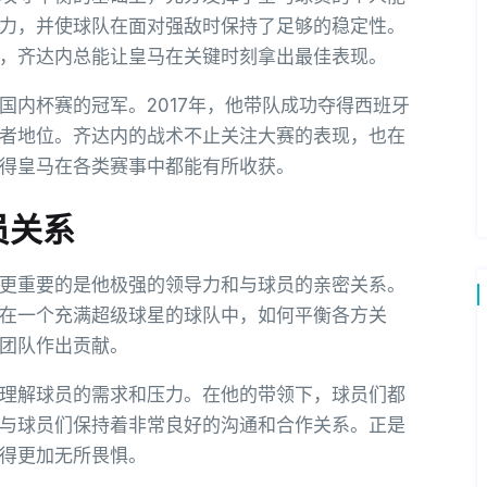
力，并使球队在面对强敌时保持了足够的稳定性。
，齐达内总能让皇马在关键时刻拿出最佳表现。
国内杯赛的冠军。2017年，他带队成功夺得西班牙
者地位。齐达内的战术不止关注大赛的表现，也在
得皇马在各类赛事中都能有所收获。
员关系
更重要的是他极强的领导力和与球员的亲密关系。
在一个充满超级球星的球队中，如何平衡各方关
团队作出贡献。
理解球员的需求和压力。在他的带领下，球员们都
与球员们保持着非常良好的沟通和合作关系。正是
得更加无所畏惧。