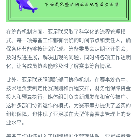
在筹备机制方面，亚足联采取了科学化的流程管理模
式。每一项筹备工作都有明确的时间节点和责任人，确
保各环节能够按计划完成。筹备委员会定期召开例会，
及时跟进进展，解决出现的问题，同时将各项工作透明
化，让各成员协会能够及时了解赛事筹备情况。
此外，亚足联还强调跨部门协作机制。在赛事筹备中，
技术组负责制定比赛规则和赛程安排，财务组保障资金
投入和预算执行，媒体组则负责新闻发布和宣传推广。
这种多部门协调运作的模式，为赛事筹办提供了坚实的
组织保障，也体现了亚足联在大型体育赛事管理上的专
业水平。
筹备工作中还引入了国际标准化管理体系。亚足联参考