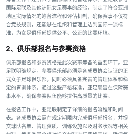
国际足联及其他洲际女足赛事的经验，制定了符合亚洲
地区实际情况的筹备流程和评估机制，确保赛事不仅符
合竞技规则，还能够在组织和管理上达到国际一流标
准，为女足俱乐部提供公平、公正的比赛环境。
2、俱乐部报名与参赛资格
俱乐部报名和参赛资格是此次赛事筹备的重要环节。亚
足联明确规定，参赛俱乐部必须是各成员协会认证的正
式女子足球俱乐部，同时必须具备完善的管理体系和稳
定的青训体系。通过这些严格标准，亚足联旨在保障赛
事水平，确保参赛队伍能够提供高质量的比赛。
在报名工作中，亚足联制定了详细的报名流程和时间
表。各成员协会需在规定期限内完成俱乐部报名，并提
交球队名单、管理资质、训练设施以及财务状况等相关