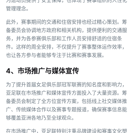
为运动员提供了安全保障，也体现了赛事组织的人性化
管理理念。
此外，赛事期间的交通和住宿安排也经过精心策划。筹
备委员会协调地方政府和相关机构，提供便利的交通服
务，并为各参赛俱乐部和工作人员安排舒适的住宿条
件。这样的周全安排，不仅提升了赛事整体运作效率，
也让各方参与者能够专注于比赛和赛事发展。
4、市场推广与媒体宣传
为了提升首届女足俱乐部冠军联赛的知名度和影响力，
亚足联在市场推广和媒体宣传方面投入了大量资源。筹
备委员会制定了全方位宣传方案，包括线上社交媒体推
广、传统媒体合作以及赛事专题报道，确保赛事信息能
够覆盖亚洲各地乃至全球观众。
在市场推广中，亚足联特别注重品牌建设和赛事文化塑