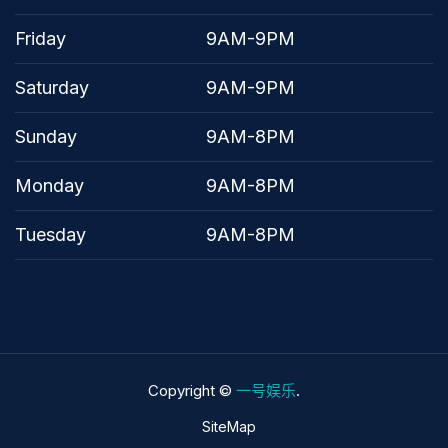
Friday
9AM-9PM
Saturday
9AM-9PM
Sunday
9AM-8PM
Monday
9AM-8PM
Tuesday
9AM-8PM
Copyright ©
一号娱乐
.
SiteMap