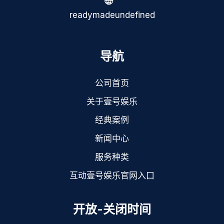
readymadeundefined
导航
公司首页
关于壹号娱乐
经典案例
新闻中心
服务种类
互动壹号娱乐官网入口
开放-关闭时间