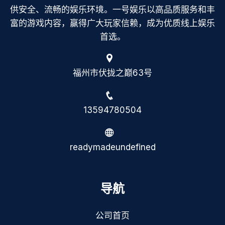
供安全、流畅的娱乐环境。一号娱乐以高品质服务和丰
富的游戏内容，赢得广大玩家信赖，成为优质线上娱乐
首选。
福州市伏拢之巅63号
13594780504
readymadeundefined
导航
公司首页