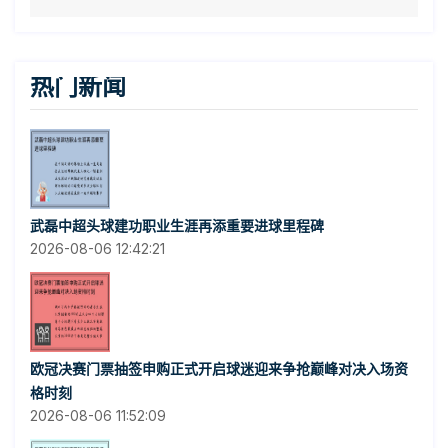
热门新闻
武磊中超头球建功职业生涯再添重要进球里程碑
2026-08-06 12:42:21
欧冠决赛门票抽签申购正式开启球迷迎来争抢巅峰对决入场资
格时刻
2026-08-06 11:52:09