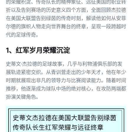
的荣耀积淀、传奇队长的精神象征、远征美国的职业转
折以及告别赛场的历史意义四个方面，全面回顾杰拉德
在美国大联盟告别绿茵的传奇时刻，解读他如何从安菲
尔德的旗帜人物走向世界舞台的终章，呈现一段跨越时
代的足球传奇。
1、红军岁月荣耀沉淀
史蒂文·杰拉德的足球故事，几乎与利物浦俱乐部的发
展轨迹紧密交织。从青训营走出的少年天才，他在年少
时期就展现出非凡的领导力与比赛阅读能力。随着时间
推移，他逐渐成为球队中场的绝对核心，在攻防两端都
扮演关键角色。