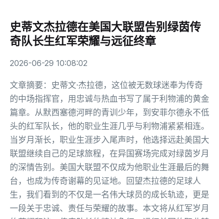
史蒂文杰拉德在美国大联盟告别绿茵传
奇队长生红军荣耀与远征终章
2026-06-29 10:08:02
文章摘要：史蒂文·杰拉德，这位被无数球迷奉为传奇
的中场指挥官，用忠诚与热血书写了属于利物浦的黄金
篇章。从默西塞德河畔的青训少年，到安菲尔德永不低
头的红军队长，他的职业生涯几乎与利物浦紧紧相连。
当岁月渐长，职业生涯步入尾声时，他选择远赴美国大
联盟继续自己的足球旅程，在异国赛场完成对绿茵岁月
的深情告别。美国大联盟不仅成为他职业生涯最后的舞
台，也成为传奇谢幕的见证地。回望杰拉德的足球人
生，我们看到的不仅是一名伟大球员的成长轨迹，更是
一段关于忠诚、责任与荣耀的故事。本文将从红军岁月