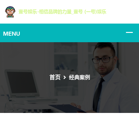
首页
经典案例