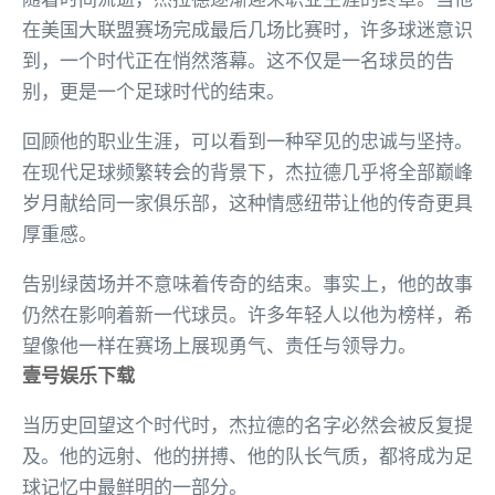
在美国大联盟赛场完成最后几场比赛时，许多球迷意识
到，一个时代正在悄然落幕。这不仅是一名球员的告
别，更是一个足球时代的结束。
回顾他的职业生涯，可以看到一种罕见的忠诚与坚持。
在现代足球频繁转会的背景下，杰拉德几乎将全部巅峰
岁月献给同一家俱乐部，这种情感纽带让他的传奇更具
厚重感。
告别绿茵场并不意味着传奇的结束。事实上，他的故事
仍然在影响着新一代球员。许多年轻人以他为榜样，希
望像他一样在赛场上展现勇气、责任与领导力。
壹号娱乐下载
当历史回望这个时代时，杰拉德的名字必然会被反复提
及。他的远射、他的拼搏、他的队长气质，都将成为足
球记忆中最鲜明的一部分。