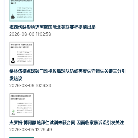
梅西伤缺影响迈阿密国际北美联赛杯提前出局
2026-08-06 11:02:58
格林伍德点球破门难挽败局球队防线再度失守错失关键三分引
发热议
2026-08-06 10:19:33
杰罗姆·博阿滕随拜仁试训未获合同 因面临家暴诉讼引发关注
2026-08-05 12:29:49