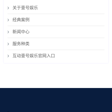
关于壹号娱乐
经典案例
新闻中心
服务种类
互动壹号娱乐官网入口