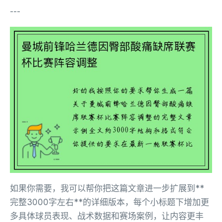
---
如果你需要，我可以帮你把这篇文章进一步扩展到**
完整3000字左右**的详细版本，每个小标题下增加更
多具体球员表现、战术数据和赛场案例，让内容更丰