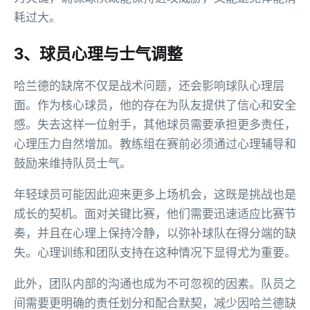
耗过大。
3、球员心理与士气调整
哈兰德的缺席不仅是战术问题，还会影响球队心理层
面。作为核心球员，他的存在为队友提供了信心和安全
感。失去这样一位射手，其他球员需要承担更多责任，
心理压力自然增加。教练组在赛前必须通过心理辅导和
鼓励来维持队员士气。
年轻球员可能因此迎来更多上场机会，这既是挑战也是
成长的契机。面对关键比赛，他们需要迅速适应比赛节
奏，并且在心理上保持冷静，以弥补球队在得分端的缺
失。心理训练和团队支持在这种情况下显得尤为重要。
此外，团队内部的沟通也成为不可忽视的因素。队员之
间需要更明确的责任划分和配合默契，减少因哈兰德缺