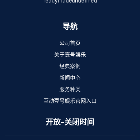
readymadeundefined
导航
公司首页
关于壹号娱乐
经典案例
新闻中心
服务种类
互动壹号娱乐官网入口
开放-关闭时间