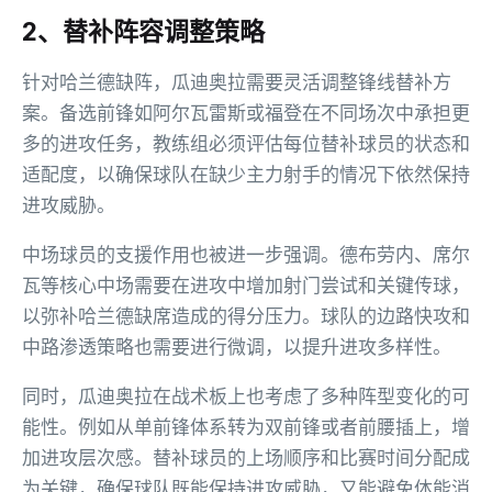
2、替补阵容调整策略
针对哈兰德缺阵，瓜迪奥拉需要灵活调整锋线替补方
案。备选前锋如阿尔瓦雷斯或福登在不同场次中承担更
多的进攻任务，教练组必须评估每位替补球员的状态和
适配度，以确保球队在缺少主力射手的情况下依然保持
进攻威胁。
中场球员的支援作用也被进一步强调。德布劳内、席尔
瓦等核心中场需要在进攻中增加射门尝试和关键传球，
以弥补哈兰德缺席造成的得分压力。球队的边路快攻和
中路渗透策略也需要进行微调，以提升进攻多样性。
同时，瓜迪奥拉在战术板上也考虑了多种阵型变化的可
能性。例如从单前锋体系转为双前锋或者前腰插上，增
加进攻层次感。替补球员的上场顺序和比赛时间分配成
为关键，确保球队既能保持进攻威胁，又能避免体能消