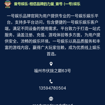
一号娱乐品牌官网为用户提供专业的一号娱乐娱乐平
台，支持多平台访问，包含便捷的一号娱乐娱乐客户
端，满足不同设备的使用需求。平台致力于打造一站式
服务，涵盖注册、充值、游戏体验等多方面，为用户提
供安全、流畅的娱乐环境。一号娱乐以高品质服务和丰
富的游戏内容，赢得广大玩家信赖，成为优质线上娱乐
首选。
福州市伏拢之巅63号
13594780504