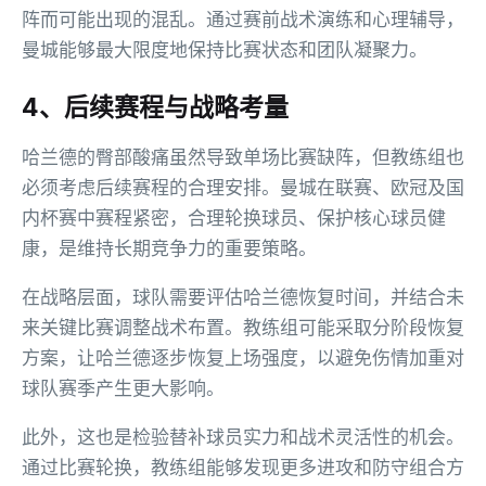
阵而可能出现的混乱。通过赛前战术演练和心理辅导，
曼城能够最大限度地保持比赛状态和团队凝聚力。
4、后续赛程与战略考量
哈兰德的臀部酸痛虽然导致单场比赛缺阵，但教练组也
必须考虑后续赛程的合理安排。曼城在联赛、欧冠及国
内杯赛中赛程紧密，合理轮换球员、保护核心球员健
康，是维持长期竞争力的重要策略。
在战略层面，球队需要评估哈兰德恢复时间，并结合未
来关键比赛调整战术布置。教练组可能采取分阶段恢复
方案，让哈兰德逐步恢复上场强度，以避免伤情加重对
球队赛季产生更大影响。
此外，这也是检验替补球员实力和战术灵活性的机会。
通过比赛轮换，教练组能够发现更多进攻和防守组合方