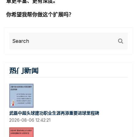
章更丰富、更有深度。
你希望我帮你做这个扩展吗？
热门新闻
武磊中超头球建功职业生涯再添重要进球里程碑
2026-08-06 12:42:21