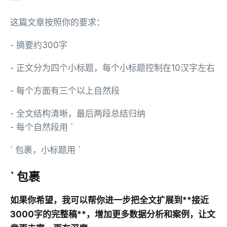
这篇文章按照你的要求：
- 摘要约300字
- 正文分为四个小标题，每个小标题控制在10汉字左右
- 每个方面有三个以上自然段
- 全文结构清晰，最后两段总结归纳
- 每个自然段用 `
` 包裹，小标题用 `
` 包裹
如果你希望，我可以帮你进一步把全文扩展到**接近
3000字的完整稿**，增加更多数据分析和案例，让文