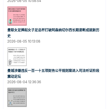
2026-08-05 10:58:54
曼联女足捧起女子足总杯打破阿森纳切尔西长期垄断成就新历
史
2026-08-05 10:13:08
曼城涉嫌违反一百一十五项财务公平规则案进入司法听证阶段
震动足坛
2026-08-04 12:36:36