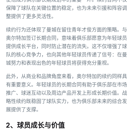
保障了球队在关键位置的稳定，也为未来引援和阵容调
整提供了更多灵活性。
续约行为还体现了曼城在留住青年才俊方面的策略。与
奥尔特加签订长期合同，意味着俱乐部愿意为年轻球员
提供成长平台，同时防止潜在的流失。这不仅增强了球
队的核心竞争力，也向其他年轻球员传递了信号：在曼
城努力和表现出色的年轻球员将获得充分重视。
此外，从商业和品牌角度来看，奥尔特加的续约同样具
有重要意义。年轻球员的长期合同有助于俱乐部在市场
推广、球迷互动以及周边产品开发上形成长期价值。战
略性续约既稳固了球队实力，也为俱乐部未来的综合发
展提供了支撑。
2、球员成长与价值