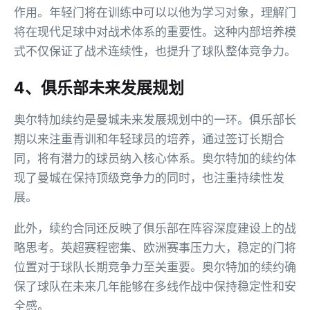
作用。年轻门将在训练中可以以他为学习对象，理解门
将在现代足球中对战术体系的重要性。这种内部培养模
式不仅保证了战术连续性，也提升了球队整体竞争力。
4、俱乐部未来发展规划
奥尔特加续约是曼城未来发展规划中的一环。俱乐部长
期以来注重青训和年轻球员的培养，通过签订长期合
同，将有潜力的球员纳入核心体系。奥尔特加的续约体
现了曼城在保持顶级竞争力的同时，也注重持续性发
展。
此外，续约合同还反映了俱乐部在阵容深度建设上的战
略思考。英超赛程密集、欧洲赛事压力大，稳定的门将
位置对于球队长期竞争力至关重要。奥尔特加的续约确
保了球队在未来几年能够在多线作战中保持稳定性和安
全感。