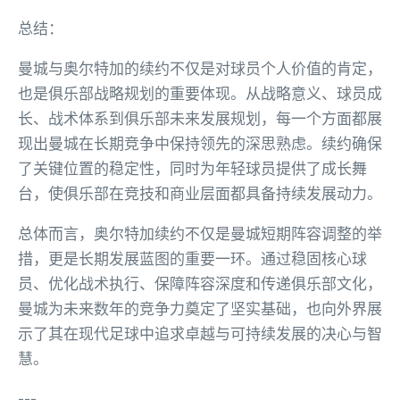
总结：
曼城与奥尔特加的续约不仅是对球员个人价值的肯定，
也是俱乐部战略规划的重要体现。从战略意义、球员成
长、战术体系到俱乐部未来发展规划，每一个方面都展
现出曼城在长期竞争中保持领先的深思熟虑。续约确保
了关键位置的稳定性，同时为年轻球员提供了成长舞
台，使俱乐部在竞技和商业层面都具备持续发展动力。
总体而言，奥尔特加续约不仅是曼城短期阵容调整的举
措，更是长期发展蓝图的重要一环。通过稳固核心球
员、优化战术执行、保障阵容深度和传递俱乐部文化，
曼城为未来数年的竞争力奠定了坚实基础，也向外界展
示了其在现代足球中追求卓越与可持续发展的决心与智
慧。
---